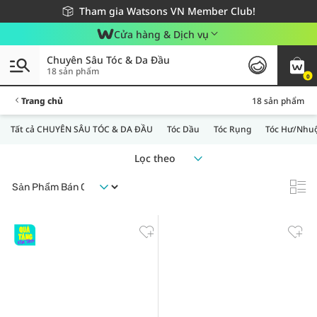
Giao hàng nhanh 24h - Áp dụng khu vực TP. Hồ Chí Minh
Miễn phí giao hàng cho đơn hàng từ 249,000Đ
Tham gia Watsons VN Member Club!
Cửa hàng & Dịch vụ
Chuyên Sâu Tóc & Da Đầu
18 sản phẩm
0
Trang chủ
18 sản phẩm
Tất cả CHUYÊN SÂU TÓC & DA ĐẦU
Tóc Dầu
Tóc Rụng
Tóc Hư/Nhu
Lọc theo