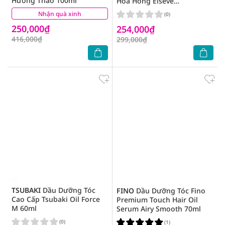
Hương Thảo 100ml
Hoa Hồng Elseve
Extraordinary Oil Serum
Nhận quà xinh
(9)
(0)
100ml
250,000₫
254,000₫
416,000₫
299,000₫
TSUBAKI
Dầu Dưỡng Tóc
FINO
Dầu Dưỡng Tóc Fino
Cao Cấp Tsubaki Oil Force
Premium Touch Hair Oil
M 60ml
Serum Airy Smooth 70ml
(0)
(1)