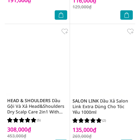
116,000₫
129,000₫
HEAD & SHOULDERS
Dầu
SALON LINK
Dầu Xả Salon
Gội Và Xả Head&Shoulders
Link Extra Dùng Cho Tóc
Dry Scalp Care 2in1 With
Yếu 1000ml
Almond Oil Với Dầu Hạnh
(5)
(2)
Nhân 613ml
308,000₫
135,000₫
453,000₫
269,000₫