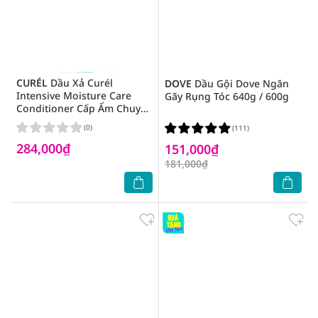
CURÉL
Dầu Xả Curél
DOVE
Dầu Gội Dove Ngăn
Intensive Moisture Care
Gãy Rụng Tóc 640g / 600g
Conditioner Cấp Ẩm Chuyên
Sâu Cho Da Đầu Khô Và
(0)
(111)
Nhạy Cảm 420ml
284,000₫
151,000₫
181,000₫