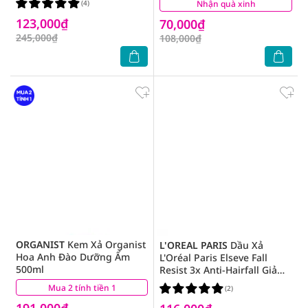
(4)
Nhận quà xinh
(5)
123,000₫
70,000₫
245,000₫
108,000₫
ORGANIST
Kem Xả Organist
L'OREAL PARIS
Dầu Xả
Hoa Anh Đào Dưỡng Ẩm
L'Oréal Paris Elseve Fall
500ml
Resist 3x Anti-Hairfall Giảm
Gãy Rụng 265ml
Mua 2 tính tiền 1
(2)
(2)
191,000₫