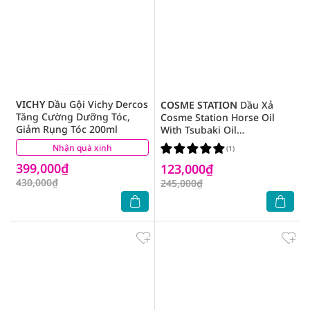
VICHY
Dầu Gội Vichy Dercos
COSME STATION
Dầu Xả
Tăng Cường Dưỡng Tóc,
Cosme Station Horse Oil
Giảm Rụng Tóc 200ml
With Tsubaki Oil
Conditioner Chiết Xuất Từ
Nhận quà xinh
(0)
(1)
Dầu Ngựa 600ml
399,000₫
123,000₫
430,000₫
245,000₫