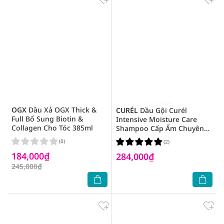
OGX
Dầu Xả OGX Thick &
CURÉL
Dầu Gội Curél
Full Bổ Sung Biotin &
Intensive Moisture Care
Collagen Cho Tóc 385ml
Shampoo Cấp Ẩm Chuyên
Sâu Cho Da Đầu Khô Và
(0)
(2)
Nhạy Cảm 420ml
184,000₫
284,000₫
245,000₫