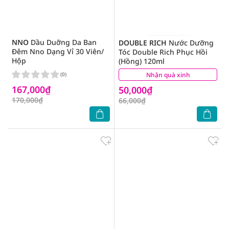
NNO
Dầu Duỡng Da Ban
DOUBLE RICH
Nước Dưỡng
Đêm Nno Dạng Vỉ 30 Viên/
Tóc Double Rich Phục Hồi
Hộp
(Hồng) 120ml
(0)
Nhận quà xinh
(2)
167,000₫
50,000₫
170,000₫
66,000₫