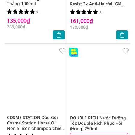
Thẳng 1000ml
Resist 3x Anti-Hairfall Giảm
Gãy Rụng Tóc 620ml
(6)
(1)
135,000₫
161,000₫
269,000₫
179,000₫
COSME STATION
Dầu Gội
DOUBLE RICH
Nước Dưỡng
Cosme Station Horse Oil
Tóc Double Rich Phục Hồi
Non Silicon Shampoo Chiết
(Hồng) 250ml
Xuất Từ Dầu Ngựa 600ml