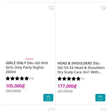
GIRLZ ONLY
Dầu Gội Khô
HEAD & SHOULDERS
Dầu
Girlz Only Party Nights
Gội Và Xả Head & Shoulders
200ml
Dry Scalp Care 2in1 With
Almond Oil Với Dầu Hạnh
(13)
(1)
Nhân 370ml
105,000₫
177,000₫
209,000₫
261,000₫