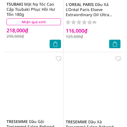
TSUBAKI
Mặt Nạ Tóc Cao
L'OREAL PARIS
Dầu Xả
Cấp Tsubaki Phục Hồi Hư
L'Oréal Paris Elseve
Tổn 180g
Extraordinary Oil Ultra
Nourishing Dưỡng Tóc
Nhận quà xinh
(26)
(0)
Suôn Mượt 265ml
218,000₫
116,000₫
290,000₫
129,000₫
TRESEMME
Dầu Gội
TRESEMME
Dầu Xả
Tresemmé Salon Rebond
Tresemmé Salon Rebond