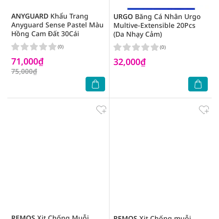
ANYGUARD
Khẩu Trang
URGO
Băng Cá Nhân Urgo
Anyguard Sense Pastel Màu
Multive-Extensible 20Pcs
Hồng Cam Đất 30Cái
(Da Nhạy Cảm)
(0)
(0)
71,000₫
32,000₫
75,000₫
REMOS
Xịt Chống Muỗi
REMOS
Xịt Chống muỗi