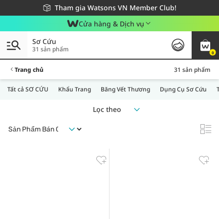
Giao hàng nhanh 24h - Áp dụng khu vực TP. Hồ Chí Minh
Miễn phí giao hàng cho đơn hàng từ 249,000Đ
Tham gia Watsons VN Member Club!
Cửa hàng & Dịch vụ
Sơ Cứu
31 sản phẩm
0
Trang chủ
31 sản phẩm
Tất cả SƠ CỨU
Khẩu Trang
Băng Vết Thương
Dụng Cụ Sơ Cứu
Lọc theo