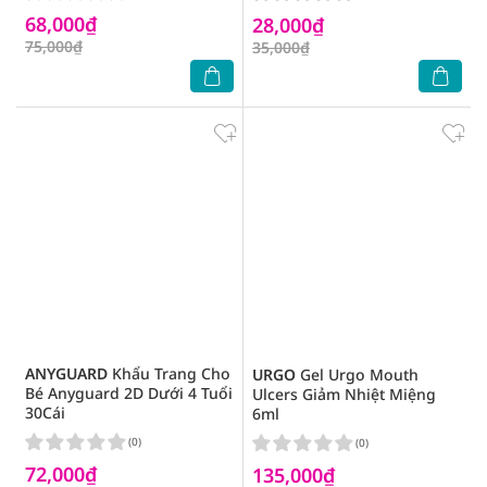
68,000₫
28,000₫
75,000₫
35,000₫
ANYGUARD
Khẩu Trang Cho
URGO
Gel Urgo Mouth
Bé Anyguard 2D Dưới 4 Tuổi
Ulcers Giảm Nhiệt Miệng
30Cái
6ml
(0)
(0)
72,000₫
135,000₫