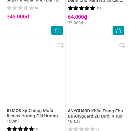
Dành Cho Nam Nữ 50 Cái/
Miếng/Hộp
Hộp
(0)
(11)
348,000₫
64,000₫
75,000₫
REMOS
Xịt Chống Muỗi
ANYGUARD
Khẩu Trang Cho
Remos Hương Oải Hương
Bé Anyguard 2D Dưới 4 Tuổi
150ml
10 Cái
(6)
(0)