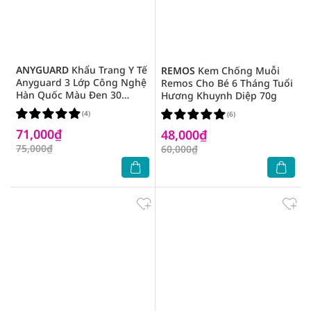
ANYGUARD
Khẩu Trang Y Tế
REMOS
Kem Chống Muỗi
Anyguard 3 Lớp Công Nghệ
Remos Cho Bé 6 Tháng Tuổi
Hàn Quốc Màu Đen 30
Hương Khuynh Diệp 70g
Cái/Hộp
(4)
(6)
71,000₫
48,000₫
75,000₫
60,000₫