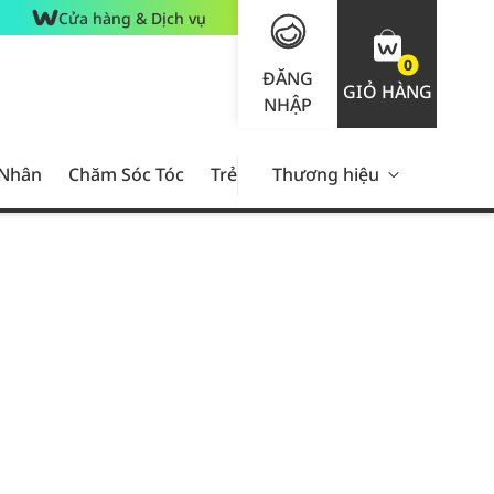
Cửa hàng & Dịch vụ
0
ĐĂNG
GIỎ HÀNG
NHẬP
 Nhân
Chăm Sóc Tóc
Trẻ Em
Thương hiệu
Nam Giới
Chăm Sóc 