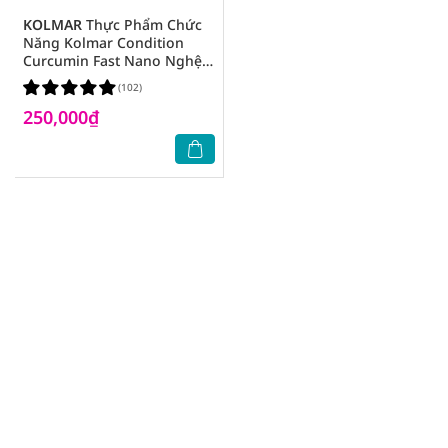
KOLMAR
Thực Phẩm Chức
Năng Kolmar Condition
Curcumin Fast Nano Nghệ
Tăng Cường Hỗ Trợ Dạ Dày
(102)
100ml x10 Chai
250,000₫