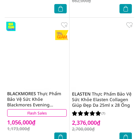
662,000₫
9%
GIẢM
BLACKMORES
Thực Phẩm
ELASTEN
Thực Phẩm Bảo Vệ
Bảo Vệ Sức Khỏe
Sức Khỏe Elasten Collagen
Blackmores Evening
Giúp Đẹp Da 25ml x 28 Ống
Primrose Oil Tinh Dầu Hoa
Flash Sales
(8)
(7)
Anh Thảo 190 Viên
1,056,000₫
2,376,000₫
1,173,000₫
2,700,000₫