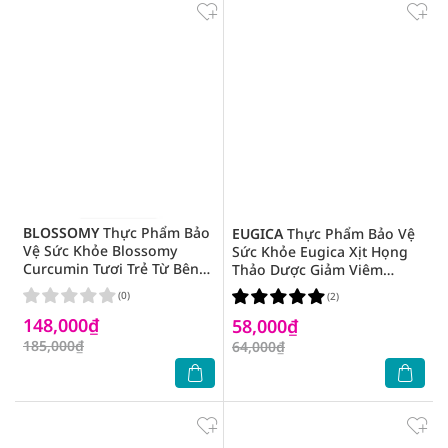
BLOSSOMY
Thực Phẩm Bảo
EUGICA
Thực Phẩm Bảo Vệ
Vệ Sức Khỏe Blossomy
Sức Khỏe Eugica Xịt Họng
Curcumin Tươi Trẻ Từ Bên
Thảo Dược Giảm Viêm
Trong 50ml x 3 Chai
Họng, Ho và Viêm Đường
(0)
(2)
Hô Hấp 10ml
148,000₫
58,000₫
185,000₫
64,000₫