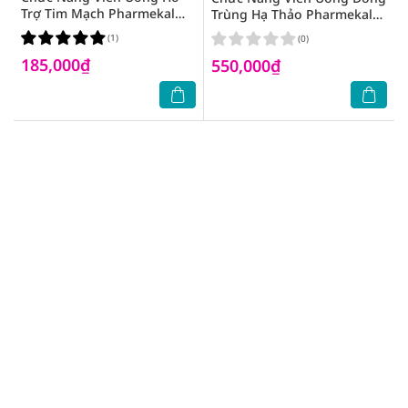
Trợ Tim Mạch Pharmekal
Trùng Hạ Thảo Pharmekal
Coq10 30 Viên
Pure Cordyceps 60 Viên
(1)
(0)
185,000₫
550,000₫