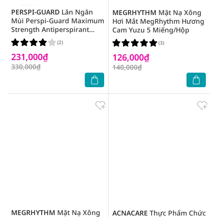
PERSPI-GUARD
Lăn Ngăn
MEGRHYTHM
Mặt Nạ Xông
Mùi Perspi-Guard Maximum
Hơi Mắt MegRhythm Hương
Strength Antiperspirant
Cam Yuzu 5 Miếng/Hộp
Roll-On Khử Mồ Hôi Vượt
(2)
(3)
Trội 30ml
231,000₫
126,000₫
330,000₫
140,000₫
MEGRHYTHM
Mặt Nạ Xông
ACNACARE
Thực Phẩm Chức