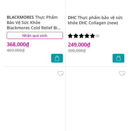
BLACKMORES
Thực Phẩm
DHC
Thực phẩm bảo vệ sức
Bảo Vệ Sức Khỏe
khỏe DHC Collagen (new)
Blackmores Cold Relief Bio
C 1000mg Tăng Cường Sức
Nhận quà xinh
(7)
(3)
Đề Kháng 31 Viên
368,000₫
249,000₫
409,000₫
300,000₫