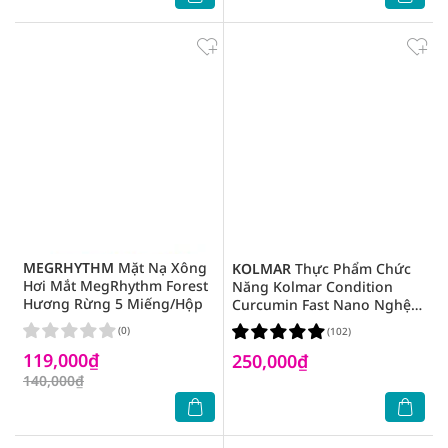
MEGRHYTHM
Mặt Nạ Xông
KOLMAR
Thực Phẩm Chức
Hơi Mắt MegRhythm Forest
Năng Kolmar Condition
Hương Rừng 5 Miếng/Hộp
Curcumin Fast Nano Nghệ
Tăng Cường Hỗ Trợ Dạ Dày
(0)
(102)
100ml x10 Chai
119,000₫
250,000₫
140,000₫