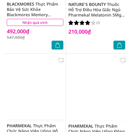
BLACKMORES
Thực Phẩm
NATURE'S BOUNTY
Thuốc
Bảo Vệ Sức Khỏe
Hỗ Trợ Điều Hòa Giấc Ngủ
Blackmores Memory
Pharmekal Melatonin 5Mg
Support Ginkgoforte Hỗ Trợ
60 Viên
Nhận quà xinh
(1)
(7)
Trí Não 40 Viên
492,000₫
210,000₫
547,000₫
PHARMEKAL
Thực Phẩm
PHARMEKAL
Thực Phẩm
Chức Năng Viên Uống Hỗ
Chức Năng Viên Uống Đông