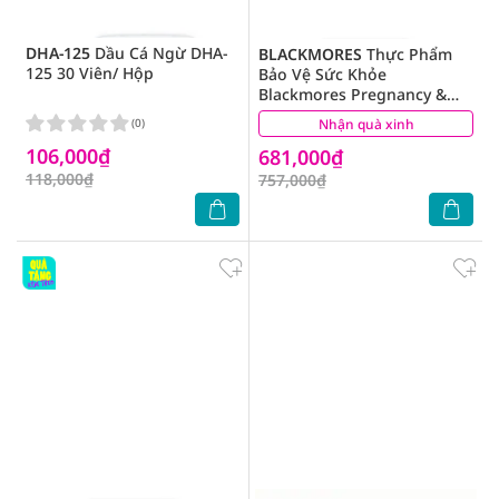
DHA-125
Dầu Cá Ngừ DHA-
BLACKMORES
Thực Phẩm
125 30 Viên/ Hộp
Bảo Vệ Sức Khỏe
Blackmores Pregnancy &
Breast-Feeding Gold Cung
(0)
Nhận quà xinh
(3)
Cấp Vitamin Cho Phụ Nữ
106,000₫
681,000₫
Mang Thai 60 Viên
118,000₫
757,000₫