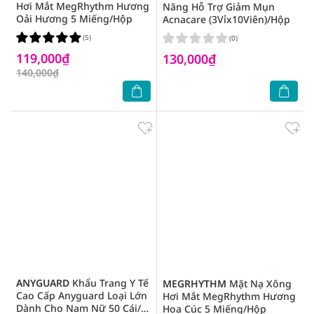
Hơi Mắt MegRhythm Hương
Năng Hỗ Trợ Giảm Mụn
Oải Hương 5 Miếng/Hộp
Acnacare (3Vỉx10Viên)/Hộp
(5)
(0)
119,000₫
130,000₫
140,000₫
ANYGUARD
Khẩu Trang Y Tế
MEGRHYTHM
Mặt Nạ Xông
Cao Cấp Anyguard Loại Lớn
Hơi Mắt MegRhythm Hương
Dành Cho Nam Nữ 50 Cái/
Hoa Cúc 5 Miếng/Hộp