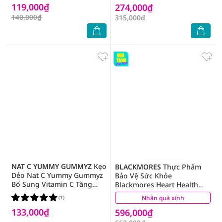
119,000₫
274,000₫
140,000₫
315,000₫
NAT C YUMMY GUMMYZ
Kẹo
BLACKMORES
Thực Phẩm
Dẻo Nat C Yummy Gummyz
Bảo Vệ Sức Khỏe
Bổ Sung Vitamin C Tăng
Blackmores Heart Health
Cường Sức Đề Kháng
CoQ10 150mg Hỗ Trợ Tim
(1)
Nhận quà xinh
(4)
Mạch 30 Viên
133,000₫
596,000₫