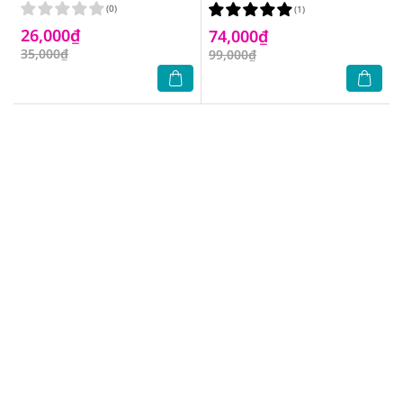
Cho Trẻ Em (3-5 Tuổi) 1 Cây
(0)
(1)
26,000₫
74,000₫
35,000₫
99,000₫