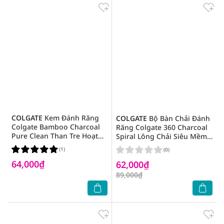
COLGATE
Kem Đánh Răng
COLGATE
Bộ Bàn Chải Đánh
Colgate Bamboo Charcoal
Răng Colgate 360 Charcoal
Pure Clean Than Tre Hoạt
Spiral Lông Chải Siêu Mềm
Tính Sạch Thuần Khiết 180g
Xoắn Kép Phủ Than 2 Cây
(1)
(0)
64,000₫
62,000₫
89,000₫