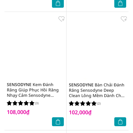
SENSODYNE
Kem Đánh
SENSODYNE
Bàn Chải Đánh
Răng Giúp Phục Hồi Răng
Răng Sensodyne Deep
Nhạy Cảm Sensodyne
Clean Lông Mềm Dành Cho
Repair & Protect 100g
Răng Nhạy Cảm 3 Cây
(3)
(2)
108,000₫
102,000₫