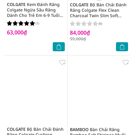
COLGATE
Kem Đánh Răng
COLGATE
Bộ Bàn Chải Đánh
Colgate Ngừa Sâu Răng
Răng Colgate Flex Clean
Dành Cho Trẻ Em 6-9 Tuổi
Charcoal Twin Slim Soft
Hương Dâu Bạc Hà 80g
Mềm Mại 2 Cây
(1)
(0)
63,000₫
84,000₫
99,000₫
COLGATE
Bộ Bàn Chải Đánh
BAMBOO
Bàn Chải Răng
Răng Colgate Cushion
Bamboo Salt Shirinee Muối