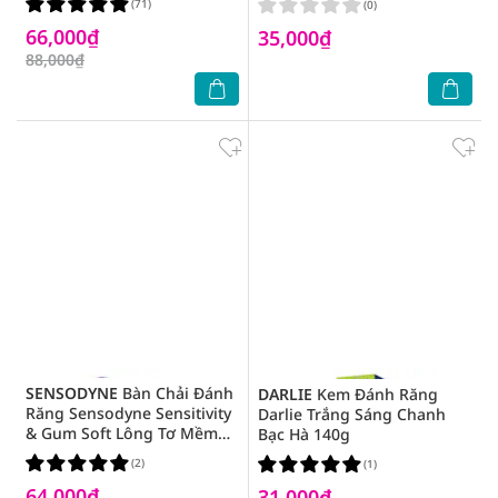
(71)
(0)
66,000₫
35,000₫
88,000₫
SENSODYNE
Bàn Chải Đánh
DARLIE
Kem Đánh Răng
Răng Sensodyne Sensitivity
Darlie Trắng Sáng Chanh
& Gum Soft Lông Tơ Mềm
Bạc Hà 140g
Mại 1 Cây
(2)
(1)
64,000₫
31,000₫