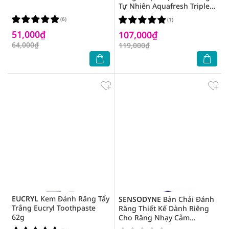
Tự Nhiên Aquafresh Triple
Protection Whitening Action
(6)
(1)
Mint 158.8g
51,000₫
107,000₫
64,000₫
119,000₫
EUCRYL
Kem Đánh Răng Tẩy
SENSODYNE
Bàn Chải Đánh
Trắng Eucryl Toothpaste
Răng Thiết Kế Dành Riêng
62g
Cho Răng Nhạy Cảm
Sensodyne Multicare Soft