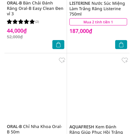
ORAL-B
Bàn Chải Đánh
LISTERINE
Nước Súc Miệng
Răng Oral-B Easy Clean Đen
Làm Trắng Răng Listerine
vỉ 3
750ml
(2)
Mua 2 tính tiền 1
(8)
44,000₫
187,000₫
52,000₫
ORAL-B
Chỉ Nha Khoa Oral-
AQUAFRESH
Kem Đánh
B 50m
Răng Giúp Phục Hồi Trắng