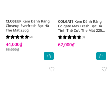
CLOSEUP
Kem Đánh Răng
COLGATE
Kem Đánh Răng
Closeup Everfresh Bạc Hà
Colgate Max Fresh Bạc Hà
The Mát 230g
Tinh Thể Cực The Mát 225g
+ Bàn Chải Mềm Mại
(2)
(1)
44,000₫
62,000₫
53,000₫