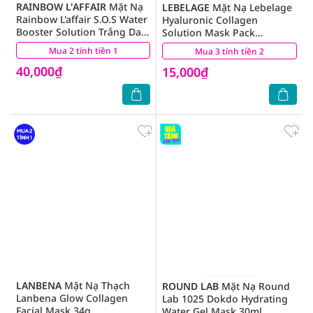
RAINBOW L'AFFAIR
Mặt Nạ
LEBELAGE
Mặt Nạ Lebelage
Rainbow L'affair S.O.S Water
Hyaluronic Collagen
Booster Solution Trắng Da,
Solution Mask Pack
Dưỡng Ẩm, Chống Lão Hóa,
Moisture Supply Chiết Xuất
Mua 2 tính tiền 1
(42)
Mua 3 tính tiền 2
(15)
Ngừa Mụn 30ml
Từ Collagen 25g
40,000₫
15,000₫
LANBENA
Mặt Nạ Thạch
ROUND LAB
Mặt Nạ Round
Lanbena Glow Collagen
Lab 1025 Dokdo Hydrating
Facial Mask 34g
Water Gel Mask 30ml