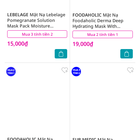
LEBELAGE
Mặt Nạ Lebelage
FOODAHOLIC
Mặt Nạ
Pomegranate Solution
Foodaholic Derma Deep
Mask Pack Moisture
Hydrating Mask With
Hardening Chiết Xuất Từ
Vitamin E Aqua Cấp Nước
Mua 3 tính tiền 2
(27)
Mua 2 tính tiền 1
(37)
Lựu 25g
23g
15,000₫
19,000₫
FOODAHOLIC
Mặt Nạ
SUR.MEDIC
Mặt Nạ