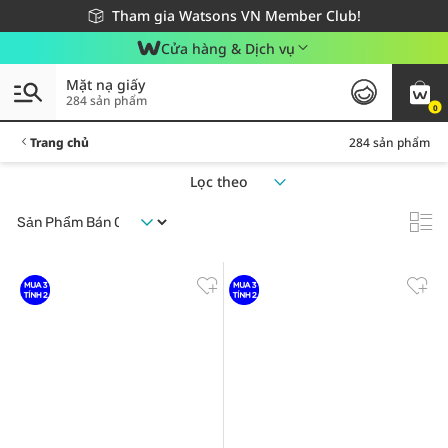
Giao hàng nhanh 24h - Áp dụng khu vực TP. Hồ Chí Minh
Miễn phí giao hàng cho đơn hàng từ 249,000Đ
Tham gia Watsons VN Member Club!
Cửa hàng & Dịch vụ
Mặt nạ giấy
284 sản phẩm
0
Trang chủ
284 sản phẩm
Lọc theo