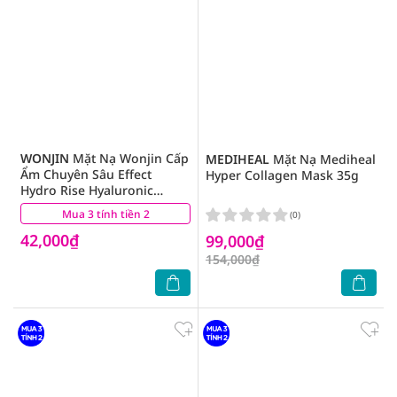
WONJIN
Mặt Nạ Wonjin Cấp
MEDIHEAL
Mặt Nạ Mediheal
Ẩm Chuyên Sâu Effect
Hyper Collagen Mask 35g
Hydro Rise Hyaluronic
Concentrated Essence Mask
Mua 3 tính tiền 2
(4)
(0)
30g
42,000₫
99,000₫
154,000₫