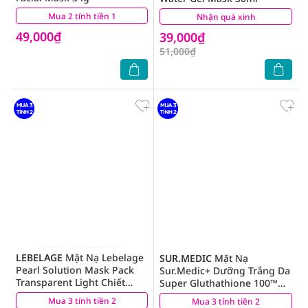
Mua 2 tính tiền 1
(0)
Nhận quà xinh
(1)
49,000₫
39,000₫
51,000₫
LEBELAGE
Mặt Nạ Lebelage
SUR.MEDIC
Mặt Nạ
Pearl Solution Mask Pack
Sur.Medic+ Dưỡng Trắng Da
Transparent Light Chiết
Super Gluthathione 100™
Xuất Ngọc Trai 25g
Bright Mask 30g
Mua 3 tính tiền 2
(10)
Mua 3 tính tiền 2
(8)