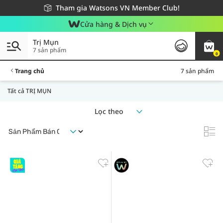
Giao hàng nhanh 24h - Áp dụng khu vực TP. Hồ Chí Minh
Miễn phí giao hàng cho đơn hàng từ 249,000Đ
Tham gia Watsons VN Member Club!
Cửa hàng & Dịch vụ
Trị Mụn
7 sản phẩm
0
Trang chủ
7 sản phẩm
Tất cả TRỊ MỤN
Lọc theo