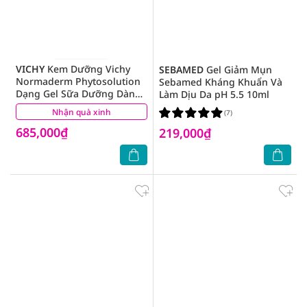
VICHY
Kem Dưỡng Vichy
SEBAMED
Gel Giảm Mụn
Normaderm Phytosolution
Sebamed Kháng Khuẩn Và
Dạng Gel Sữa Dưỡng Dành
Làm Dịu Da pH 5.5 10ml
Cho Da Mụn 50ml
Nhận quà xinh
(7)
(7)
685,000₫
219,000₫