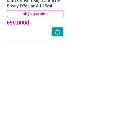
Mụn Chuyên Biệt La Roche-
Posay Effaclar A.I 15ml
Nhận quà xinh
(9)
650,000₫