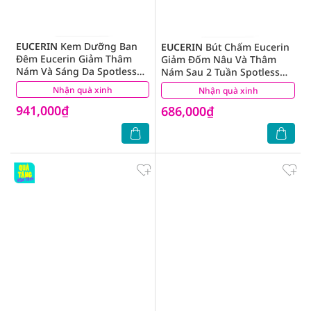
EUCERIN
Kem Dưỡng Ban
EUCERIN
Bút Chấm Eucerin
Đêm Eucerin Giảm Thâm
Giảm Đốm Nâu Và Thâm
Nám Và Sáng Da Spotless
Nám Sau 2 Tuần Spotless
Brightening Night 50ml
Brightening Spot Corrector
Nhận quà xinh
(34)
Nhận quà xinh
(59)
5ml
941,000₫
686,000₫