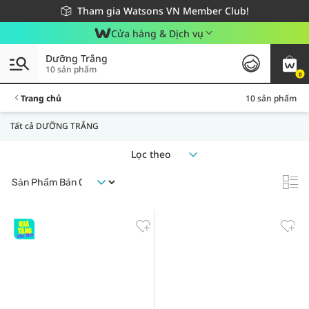
Giao hàng nhanh 24h - Áp dụng khu vực TP. Hồ Chí Minh
Miễn phí giao hàng cho đơn hàng từ 249,000Đ
Tham gia Watsons VN Member Club!
Cửa hàng & Dịch vụ
Dưỡng Trắng
10 sản phẩm
0
Trang chủ
10 sản phẩm
Tất cả DƯỠNG TRẮNG
Lọc theo