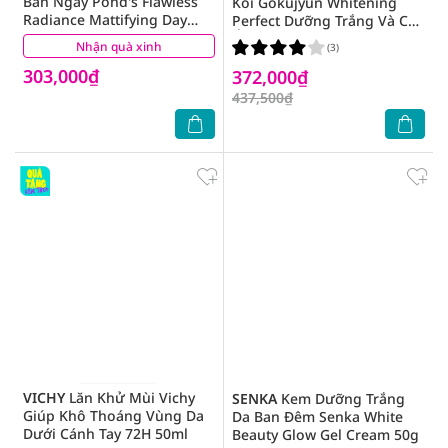
Ban Ngày Pond's Flawless
Koi Gokujyun Whitening
Radiance Mattifying Day
Perfect Dưỡng Trắng Và Cấp
Cream SPF15 PA++ Làm Đều
Ẩm Cho Da 100g
Nhận quà xinh
(2)
(3)
Màu Da 50g
303,000₫
372,000₫
437,500₫
VICHY
Lăn Khử Mùi Vichy
SENKA
Kem Dưỡng Trắng
Giúp Khô Thoáng Vùng Da
Da Ban Đêm Senka White
Dưới Cánh Tay 72H 50ml
Beauty Glow Gel Cream 50g