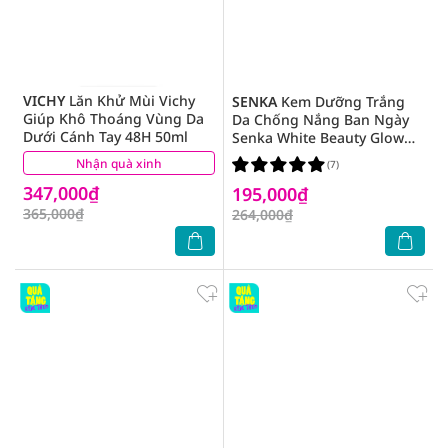
VICHY
Lăn Khử Mùi Vichy
SENKA
Kem Dưỡng Trắng
Giúp Khô Thoáng Vùng Da
Da Chống Nắng Ban Ngày
Dưới Cánh Tay 48H 50ml
Senka White Beauty Glow
UV Cream 50g
Nhận quà xinh
(1)
(7)
347,000₫
195,000₫
365,000₫
264,000₫