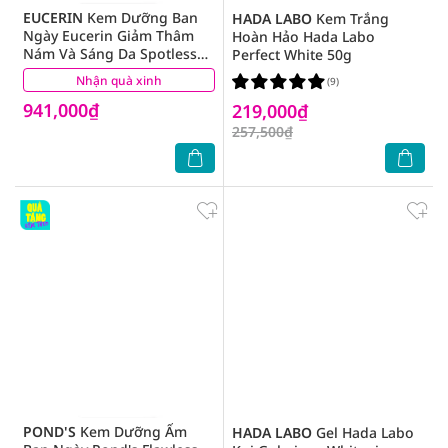
EUCERIN
Kem Dưỡng Ban
HADA LABO
Kem Trắng
Ngày Eucerin Giảm Thâm
Hoàn Hảo Hada Labo
Nám Và Sáng Da Spotless
Perfect White 50g
Brightening Day SPF30 50ml
Nhận quà xinh
(41)
(9)
941,000₫
219,000₫
257,500₫
POND'S
Kem Dưỡng Ẩm
HADA LABO
Gel Hada Labo