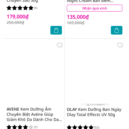
Chuyên Sâu 50g
Night Cream Ban Đêm
Dưỡng Ẩm Trắng Mịn 45g
(5)
Nhận quà xinh
(1)
179,000₫
135,000₫
250,000₫
169,000₫
AVENE
Kem Dưỡng Ẩm
OLAY
Kem Dưỡng Ban Ngày
Chuyên Biệt Avène Giúp
Olay Total Effects UV 50g
Giảm Khô Da Dành Cho Da
Rất Khô Và Da Nhạy Cảm
(7)
(52)