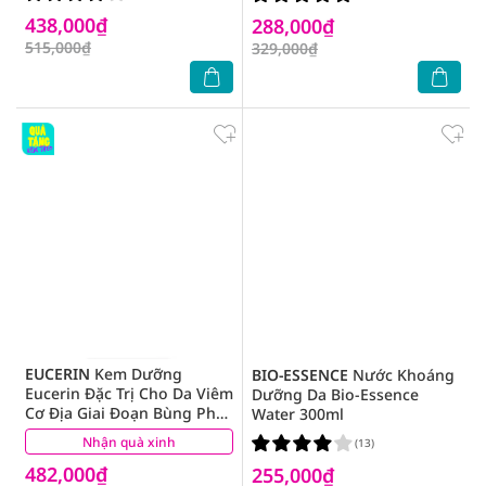
100ml
438,000₫
288,000₫
515,000₫
329,000₫
EUCERIN
Kem Dưỡng
BIO-ESSENCE
Nước Khoáng
Eucerin Đặc Trị Cho Da Viêm
Dưỡng Da Bio-Essence
Cơ Địa Giai Đoạn Bùng Phát
Water 300ml
Ato Control Acute Care 40ml
Nhận quà xinh
(3)
(13)
482,000₫
255,000₫