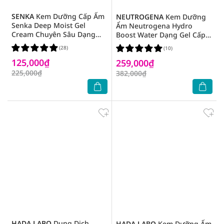
SENKA
Kem Dưỡng Cấp Ẩm
NEUTROGENA
Kem Dưỡng
Senka Deep Moist Gel
Ẩm Neutrogena Hydro
Cream Chuyên Sâu Dạng
Boost Water Dạng Gel Cấp
Gel 50g
Ẩm 50g
(28)
(10)
125,000₫
259,000₫
225,000₫
382,000₫
HADA LABO
Dung Dịch
HADA LABO
Kem Dưỡng Ẩm