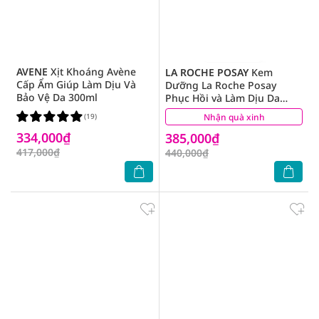
AVENE
Xịt Khoáng Avène
LA ROCHE POSAY
Kem
Cấp Ẩm Giúp Làm Dịu Và
Dưỡng La Roche Posay
Bảo Vệ Da 300ml
Phục Hồi và Làm Dịu Da
Cicaplast Baume B5+ 40ml
(19)
Nhận quà xinh
(27)
334,000₫
385,000₫
417,000₫
440,000₫