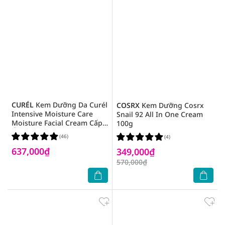
CURÉL
Kem Dưỡng Da Curél
COSRX
Kem Dưỡng Cosrx
Intensive Moisture Care
Snail 92 All In One Cream
Moisture Facial Cream Cấp
100g
Ẩm Chuyên Sâu 40g
(46)
(4)
637,000₫
349,000₫
570,000₫