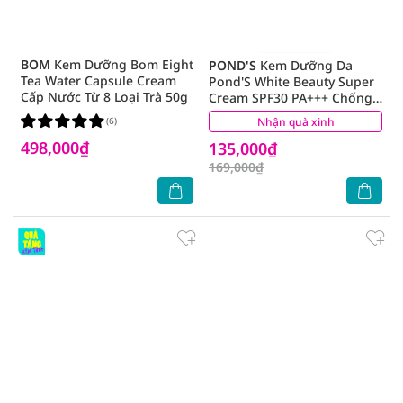
BOM
Kem Dưỡng Bom Eight
POND'S
Kem Dưỡng Da
Tea Water Capsule Cream
Pond'S White Beauty Super
Cấp Nước Từ 8 Loại Trà 50g
Cream SPF30 PA+++ Chống
Nắng Ban Ngày 45g
(6)
Nhận quà xinh
(1)
498,000₫
135,000₫
169,000₫