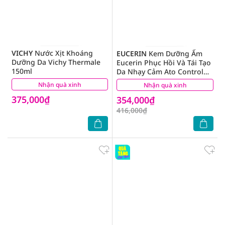
VICHY
Nước Xịt Khoáng
EUCERIN
Kem Dưỡng Ẩm
Dưỡng Da Vichy Thermale
Eucerin Phục Hồi Và Tái Tạo
150ml
Da Nhạy Cảm Ato Control
Face Cream 50ml
Nhận quà xinh
(19)
Nhận quà xinh
(4)
375,000₫
354,000₫
416,000₫