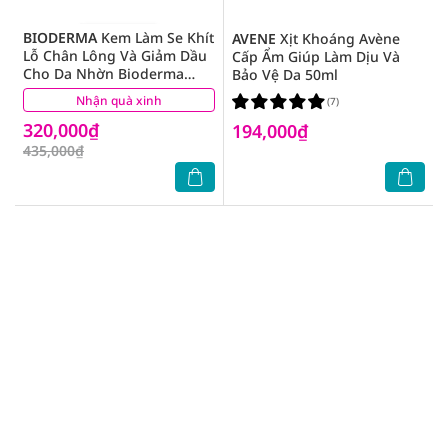
BIODERMA
Kem Làm Se Khít
AVENE
Xịt Khoáng Avène
Lỗ Chân Lông Và Giảm Dầu
Cấp Ẩm Giúp Làm Dịu Và
Cho Da Nhờn Bioderma
Bảo Vệ Da 50ml
Sebium Pore Refiner 30ml
Nhận quà xinh
(4)
(7)
320,000₫
194,000₫
435,000₫