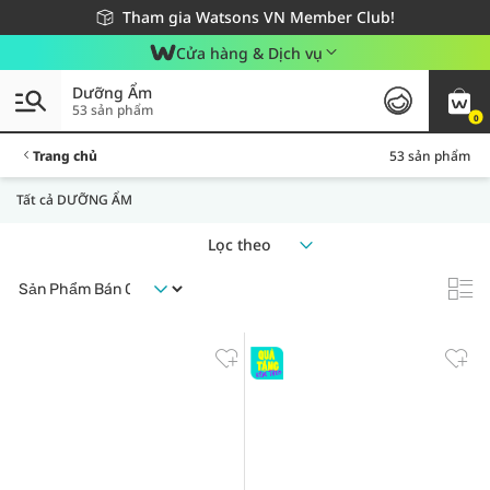
Giao hàng nhanh 24h - Áp dụng khu vực TP. Hồ Chí Minh
Miễn phí giao hàng cho đơn hàng từ 249,000Đ
Tham gia Watsons VN Member Club!
Cửa hàng & Dịch vụ
Dưỡng Ẩm
53 sản phẩm
0
Trang chủ
53 sản phẩm
Tất cả DƯỠNG ẨM
Lọc theo