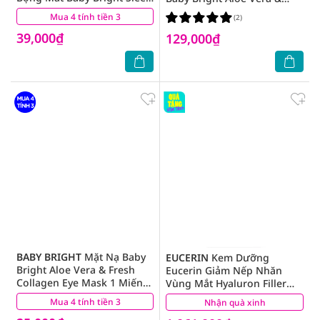
Well Lavender Heating Eye
Fresh Collagen Eye Roller
Mua 4 tính tiền 3
(7)
(2)
Mask
Serum 15ml
39,000₫
129,000₫
BABY BRIGHT
Mặt Nạ Baby
EUCERIN
Kem Dưỡng
Bright Aloe Vera & Fresh
Eucerin Giảm Nếp Nhăn
Collagen Eye Mask 1 Miếng
Vùng Mắt Hyaluron Filler
2.5g
Eye Cream SPF15 15ml
Mua 4 tính tiền 3
(0)
Nhận quà xinh
(2)