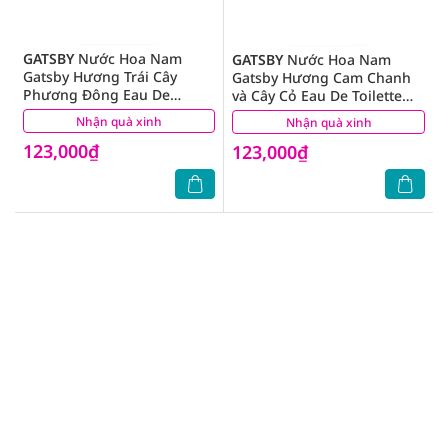
GATSBY
Nước Hoa Nam
GATSBY
Nước Hoa Nam
Gatsby Hương Trái Cây
Gatsby Hương Cam Chanh
Phương Đông Eau De
và Cây Cỏ Eau De Toilette
Toilette Blanc Wood 50ml
Sky Reflection 50ml
Nhận quà xinh
(1)
Nhận quà xinh
(3)
123,000₫
123,000₫