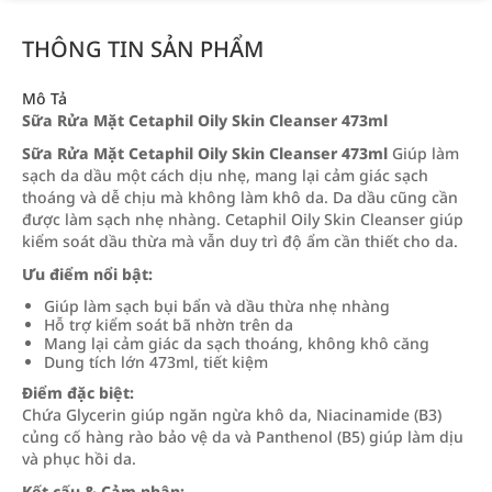
THÔNG TIN SẢN PHẨM
Mô Tả
Sữa Rửa Mặt Cetaphil Oily Skin Cleanser 473ml
Sữa Rửa Mặt Cetaphil Oily Skin Cleanser 473ml
Giúp làm
sạch da dầu một cách dịu nhẹ, mang lại cảm giác sạch
thoáng và dễ chịu mà không làm khô da. Da dầu cũng cần
được làm sạch nhẹ nhàng. Cetaphil Oily Skin Cleanser giúp
kiểm soát dầu thừa mà vẫn duy trì độ ẩm cần thiết cho da.
Ưu điểm nổi bật:
Giúp làm sạch bụi bẩn và dầu thừa nhẹ nhàng
Hỗ trợ kiểm soát bã nhờn trên da
Mang lại cảm giác da sạch thoáng, không khô căng
Dung tích lớn 473ml, tiết kiệm
Điểm đặc biệt:
Chứa Glycerin giúp ngăn ngừa khô da, Niacinamide (B3)
củng cố hàng rào bảo vệ da và Panthenol (B5) giúp làm dịu
và phục hồi da.
Kết cấu & Cảm nhận: