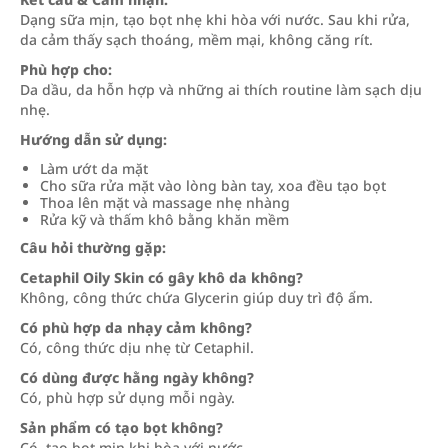
Dạng sữa mịn, tạo bọt nhẹ khi hòa với nước. Sau khi rửa,
da cảm thấy sạch thoáng, mềm mại, không căng rít.
Phù hợp cho:
Da dầu, da hỗn hợp và những ai thích routine làm sạch dịu
nhẹ.
Hướng dẫn sử dụng:
Làm ướt da mặt
Cho sữa rửa mặt vào lòng bàn tay, xoa đều tạo bọt
Thoa lên mặt và massage nhẹ nhàng
Rửa kỹ và thấm khô bằng khăn mềm
Câu hỏi thường gặp:
Cetaphil Oily Skin có gây khô da không?
Không, công thức chứa Glycerin giúp duy trì độ ẩm.
Có phù hợp da nhạy cảm không?
Có, công thức dịu nhẹ từ Cetaphil.
Có dùng được hằng ngày không?
Có, phù hợp sử dụng mỗi ngày.
Sản phẩm có tạo bọt không?
Có, tạo bọt mịn khi hòa với nước.