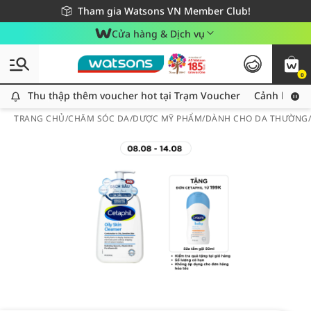
Giao hàng nhanh 24h - Áp dụng khu vực TP. Hồ Chí Minh
Miễn phí giao hàng cho đơn hàng từ 249,000Đ
Tham gia Watsons VN Member Club!
Cửa hàng & Dịch vụ
0
Thu thập thêm voucher hot tại Trạm Voucher
Thu thập thêm voucher hot tại Trạm Voucher
Cảnh báo An
TRANG CHỦ
/
CHĂM SÓC DA
/
DƯỢC MỸ PHẨM
/
DÀNH CHO DA THƯỜNG/