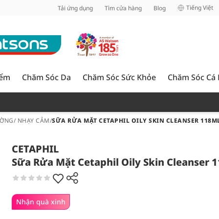
inh
Tiếng Việt
Tải ứng dụng
Tìm cửa hàng
Blog
iểm
Chăm Sóc Da
Chăm Sóc Sức Khỏe
Chăm Sóc Cá
ỜNG/ NHẠY CẢM
/
SỮA RỬA MẶT CETAPHIL OILY SKIN CLEANSER 118M
CETAPHIL
Sữa Rửa Mặt Cetaphil Oily Skin Cleanser 
Nhận quà xinh