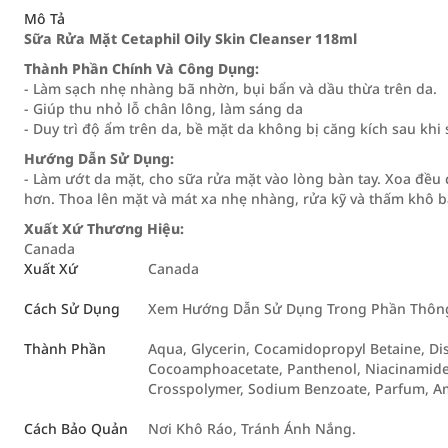
Mô Tả
Sữa Rửa Mặt Cetaphil Oily Skin Cleanser 118ml
Thành Phần Chính Và Công Dụng:
- Làm sạch nhẹ nhàng bã nhờn, bụi bẩn và dầu thừa trên da.
- Giúp thu nhỏ lỗ chân lông, làm sáng da
- Duy trì độ ẩm trên da, bề mặt da không bị căng kích sau khi
Hướng Dẫn Sử Dụng:
- Làm ướt da mặt, cho sữa rửa mặt vào lòng bàn tay. Xoa đều
hơn. Thoa lên mặt và mát xa nhẹ nhàng, rửa kỹ và thấm khô
Xuất Xứ Thương Hiệu:
Canada
Xuất Xứ
Canada
Cách Sử Dụng
Xem Hướng Dẫn Sử Dụng Trong Phần Thông 
Thành Phần
Aqua, Glycerin, Cocamidopropyl Betaine, D
Cocoamphoacetate, Panthenol, Niacinamide, 
Crosspolymer, Sodium Benzoate, Parfum, Amy
Cách Bảo Quản
Nơi Khô Ráo, Tránh Ánh Nắng.