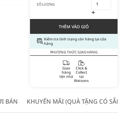
SỐ LƯỢNG
THÊM VÀO GIỎ
Kiểm tra tình trạng còn hàng tại cửa
hàng
PHƯƠNG THỨC GIAO HÀNG
Giao
Click &
hàng
Collect
tận nhà
tại
Watsons
I BÁN
KHUYẾN MÃI (QUÀ TẶNG CÓ SẴN KH