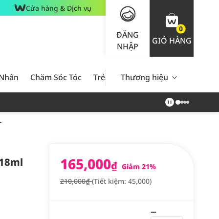
Cửa hàng & Dịch vụ
0
ĐĂNG
GIỎ HÀNG
NHẬP
 Nhân
Chăm Sóc Tóc
Trẻ Em
Thương hiệu
Nam Giới
Chăm Sóc 
L
165,000
118ml
₫
Giảm 21%
210,000₫
(Tiết kiệm: 45,000)