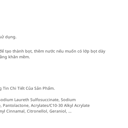
 sử dụng.
 để tạo thành bọt, thêm nước nếu muốn có lớp bọt dày
 bằng khăn mềm.
Tin Chi Tiết Của Sản Phẩm.
isodium Laureth Sulfosuccinate, Sodium
Pantolactone, Acrylates/C10-30 Alkyl Acrylate
l Cinnamal, Citronellol, Geraniol, …