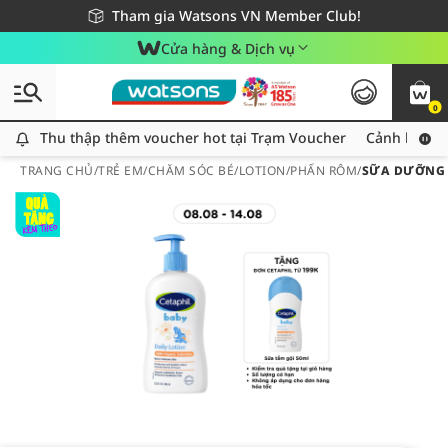
Giao hàng nhanh 24h - Áp dụng khu vực TP. Hồ Chí Minh
Miễn phí giao hàng cho đơn hàng từ 249,000Đ
Tham gia Watsons VN Member Club!
Cửa hàng & Dịch vụ
0
Thu thập thêm voucher hot tại Trạm Voucher
Thu thập thêm voucher hot tại Trạm Voucher
Cảnh báo An
TRANG CHỦ
/
TRẺ EM
/
CHĂM SÓC BÉ
/
LOTION/PHẤN RÔM
/
SỮA DƯỠNG D