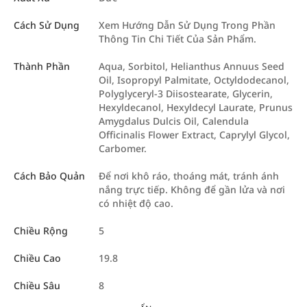
Cách Sử Dụng
Xem Hướng Dẫn Sử Dụng Trong Phần
Thông Tin Chi Tiết Của Sản Phẩm.
Thành Phần
Aqua, Sorbitol, Helianthus Annuus Seed
Oil, Isopropyl Palmitate, Octyldodecanol,
Polyglyceryl-3 Diisostearate, Glycerin,
Hexyldecanol, Hexyldecyl Laurate, Prunus
Amygdalus Dulcis Oil, Calendula
Officinalis Flower Extract, Caprylyl Glycol,
Carbomer.
Cách Bảo Quản
Để nơi khô ráo, thoáng mát, tránh ánh
nắng trực tiếp. Không để gần lửa và nơi
có nhiệt độ cao.
Chiều Rộng
5
Chiều Cao
19.8
Chiều Sâu
8