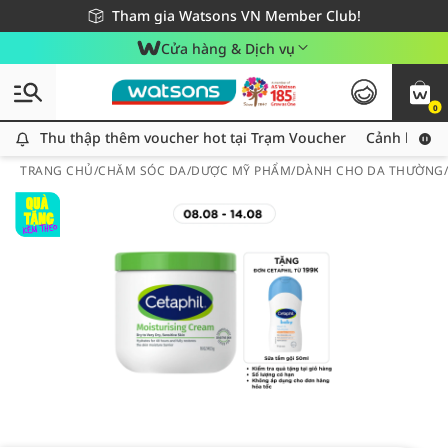
Giao hàng nhanh 24h - Áp dụng khu vực TP. Hồ Chí Minh
Miễn phí giao hàng cho đơn hàng từ 249,000Đ
Tham gia Watsons VN Member Club!
Cửa hàng & Dịch vụ
0
Thu thập thêm voucher hot tại Trạm Voucher
Thu thập thêm voucher hot tại Trạm Voucher
Cảnh báo An
TRANG CHỦ
/
CHĂM SÓC DA
/
DƯỢC MỸ PHẨM
/
DÀNH CHO DA THƯỜNG/