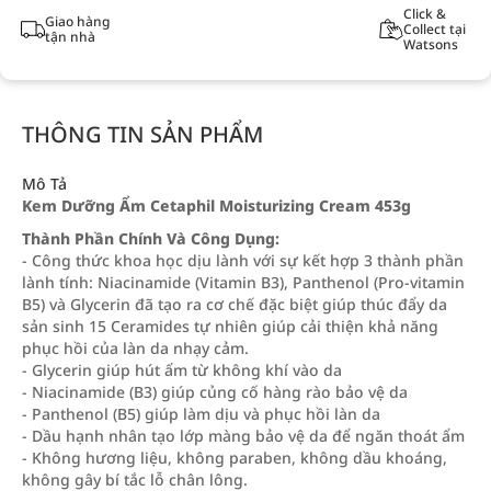
Click &
Giao hàng
Collect tại
tận nhà
Watsons
THÔNG TIN SẢN PHẨM
Mô Tả
Kem Dưỡng Ẩm Cetaphil Moisturizing Cream 453g
Thành Phần Chính Và Công Dụng:
- Công thức khoa học dịu lành với sự kết hợp 3 thành phần
lành tính: Niacinamide (Vitamin B3), Panthenol (Pro-vitamin
B5) và Glycerin đã tạo ra cơ chế đặc biệt giúp thúc đẩy da
sản sinh 15 Ceramides tự nhiên giúp cải thiện khả năng
phục hồi của làn da nhạy cảm.
- Glycerin giúp hút ẩm từ không khí vào da
- Niacinamide (B3) giúp củng cố hàng rào bảo vệ da
- Panthenol (B5) giúp làm dịu và phục hồi làn da
- Dầu hạnh nhân tạo lớp màng bảo vệ da để ngăn thoát ẩm
- Không hương liệu, không paraben, không dầu khoáng,
không gây bí tắc lỗ chân lông.