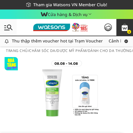
Giao hàng nhanh 24h - Áp dụng khu vực TP. Hồ Chí Minh
Miễn phí giao hàng cho đơn hàng từ 249,000Đ
Tham gia Watsons VN Member Club!
Cửa hàng & Dịch vụ
0
Thu thập thêm voucher hot tại Trạm Voucher
Thu thập thêm voucher hot tại Trạm Voucher
Cảnh báo An
TRANG CHỦ
/
CHĂM SÓC DA
/
DƯỢC MỸ PHẨM
/
DÀNH CHO DA THƯỜNG/