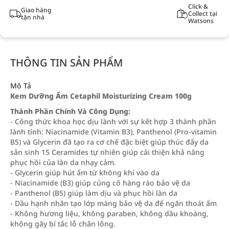
Click &
Giao hàng
Collect tại
tận nhà
Watsons
THÔNG TIN SẢN PHẨM
Mô Tả
Kem Dưỡng Ẩm Cetaphil Moisturizing Cream 100g
Thành Phần Chính Và Công Dụng:
- Công thức khoa học dịu lành với sự kết hợp 3 thành phần
lành tính: Niacinamide (Vitamin B3), Panthenol (Pro-vitamin
B5) và Glycerin đã tạo ra cơ chế đặc biệt giúp thúc đẩy da
sản sinh 15 Ceramides tự nhiên giúp cải thiện khả năng
phục hồi của làn da nhạy cảm.
- Glycerin giúp hút ẩm từ không khí vào da
- Niacinamide (B3) giúp củng cố hàng rào bảo vệ da
- Panthenol (B5) giúp làm dịu và phục hồi làn da
- Dầu hạnh nhân tạo lớp màng bảo vệ da để ngăn thoát ẩm
- Không hương liệu, không paraben, không dầu khoáng,
không gây bí tắc lỗ chân lông.