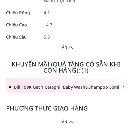
Nắng Trực Tiếp
Chiều Rộng
4.2
Chiều Cao
14.7
Chiều Sâu
5.8
ẨN
KHUYẾN MÃI (QUÀ TẶNG CÓ SẴN KHI
CÒN HÀNG): (1)
Bill 199K Get 1 Cetaphil Baby Wash&Shampoo 50ml
PHƯƠNG THỨC GIAO HÀNG
ẨN