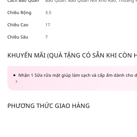
Cách Bảo Quản
Bảo Quản: Bảo Quản Nơi Khô Ráo, Thoáng M
Chiều Rộng
3.5
Chiều Cao
17
Chiều Sâu
7
KHUYẾN MÃI (QUÀ TẶNG CÓ SẴN KHI CÒN HÀ
Nhận 1 Sữa rửa mặt giúp làm sạch và cấp ẩm dành cho d
PHƯƠNG THỨC GIAO HÀNG