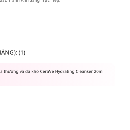
át, Tránh Ánh Sáng Trực Tiếp.
NG): (1)
a thường và da khô CeraVe Hydrating Cleanser 20ml