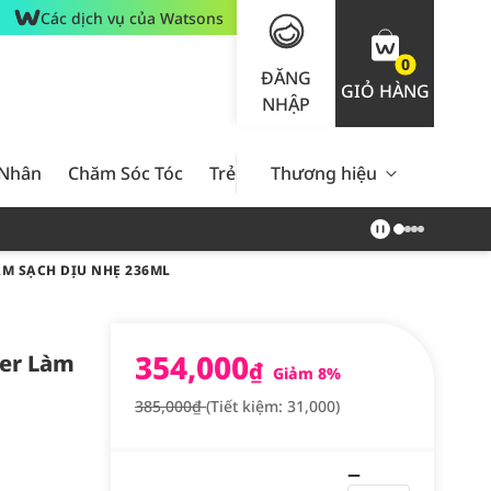
Các dịch vụ của Watsons
0
ĐĂNG
GIỎ HÀNG
NHẬP
 Nhân
Chăm Sóc Tóc
Trẻ Em
Thương hiệu
Nam Giới
Chăm Sóc 
M SẠCH DỊU NHẸ 236ML
354,000
ser Làm
₫
Giảm 8%
385,000₫
(Tiết kiệm: 31,000)