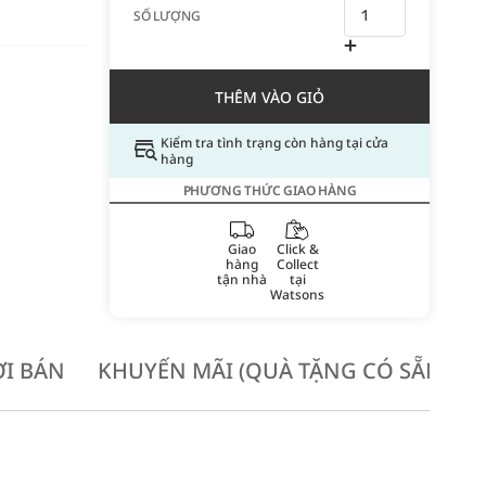
SỐ LƯỢNG
THÊM VÀO GIỎ
Kiểm tra tình trạng còn hàng tại cửa
hàng
PHƯƠNG THỨC GIAO HÀNG
Giao
Click &
hàng
Collect
tận nhà
tại
Watsons
I BÁN
KHUYẾN MÃI (QUÀ TẶNG CÓ SẴN KH