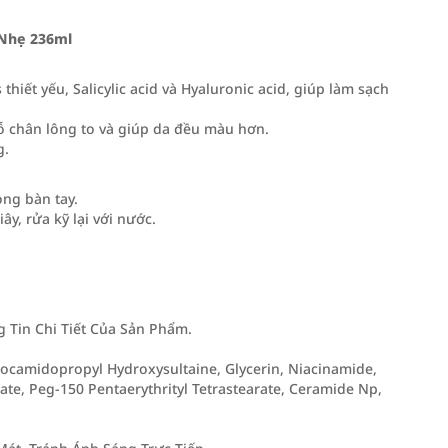
 Nhẹ 236ml
hiết yếu, Salicylic acid và Hyaluronic acid, giúp làm sạch
lỗ chân lông to và giúp da đều màu hơn.
g.
ng bàn tay.
y, rửa kỹ lại với nước.
Tin Chi Tiết Của Sản Phẩm.
Cocamidopropyl Hydroxysultaine, Glycerin, Niacinamide,
te, Peg-150 Pentaerythrityl Tetrastearate, Ceramide Np,