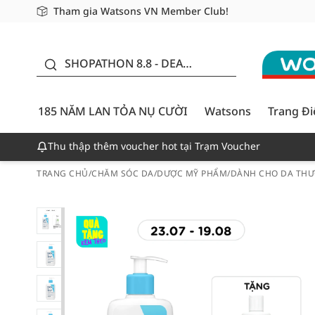
Tham gia Watsons VN Member Club!
Miễn phí giao hàng cho đơn hàng từ 249,000Đ
Giao hàng nhanh 24h - Áp dụng khu vực TP. Hồ Chí M
185 NĂM LAN TỎA NỤ
CƯỜI - GIẢM ĐẾN 50%
SHOPATHON 8.8 - DEAL
ĐỈNH
185 NĂM LAN TỎA NỤ CƯỜI
Watsons
Trang Đ
Thu thập thêm voucher hot tại Trạm Voucher
TRANG CHỦ
/
CHĂM SÓC DA
/
DƯỢC MỸ PHẨM
/
DÀNH CHO DA THƯ