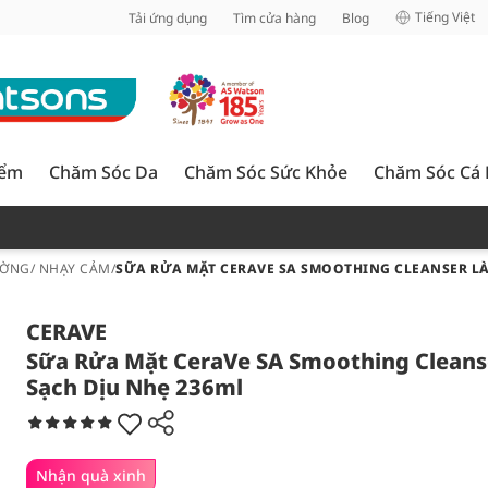
inh
Tiếng Việt
Tải ứng dụng
Tìm cửa hàng
Blog
iểm
Chăm Sóc Da
Chăm Sóc Sức Khỏe
Chăm Sóc Cá
ỜNG/ NHẠY CẢM
/
SỮA RỬA MẶT CERAVE SA SMOOTHING CLEANSER LÀ
CERAVE
Sữa Rửa Mặt CeraVe SA Smoothing Clean
Sạch Dịu Nhẹ 236ml
Nhận quà xinh