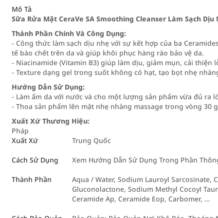
Mô Tả
Sữa Rửa Mặt CeraVe SA Smoothing Cleanser Làm Sạch Dịu
Thành Phần Chính Và Công Dụng:
- Công thức làm sạch dịu nhẹ với sự kết hợp của ba Ceramides t
tế bào chết trên da và giúp khôi phục hàng rào bảo vệ da.
- Niacinamide (Vitamin B3) giúp làm dịu, giảm mụn, cải thiện 
- Texture dạng gel trong suốt không có hạt, tạo bọt nhẹ nhàn
Hướng Dẫn Sử Dụng:
- Làm ẩm da với nước và cho một lượng sản phẩm vừa đủ ra lò
- Thoa sản phẩm lên mặt nhẹ nhàng massage trong vòng 30 giâ
Xuất Xứ Thương Hiệu:
Pháp
Xuất Xứ
Trung Quốc
Cách Sử Dụng
Xem Hướng Dẫn Sử Dụng Trong Phần Thông 
Thành Phần
Aqua / Water, Sodium Lauroyl Sarcosinate, 
Gluconolactone, Sodium Methyl Cocoyl Taura
Ceramide Ap, Ceramide Eop, Carbomer, …