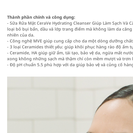
Thành phần chính và công dụng:
- Sữa Rửa Mặt CeraVe Hydrating Cleanser Giúp Làm Sạch Và
loại bỏ bụi bẩn, dầu và lớp trang điểm mà không làm da căng 
nhiên của da.
- Công nghệ MVE giúp cung cấp cho da một dòng dưỡng chất 
- 3 loại Ceramides thiết yếu: giúp khôi phục hàng rào độ ẩm t
- Ceramide, HA giúp giữ ẩm, tái tạo, bảo vệ da, ngừa mất nướ
xong không những sạch mà thậm chí còn mềm mượt và trơn 
- Độ pH chuẩn 5.5 phù hợp với da giúp bảo vệ và củng cố hàng