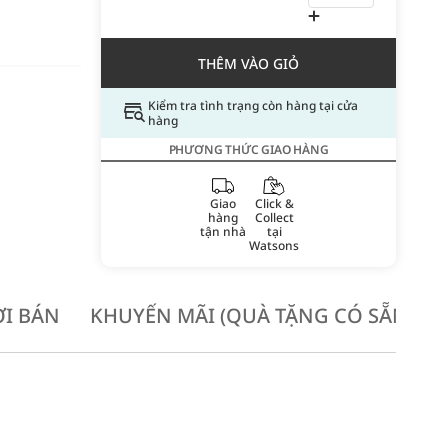
THÊM VÀO GIỎ
Kiểm tra tình trạng còn hàng tại cửa
hàng
PHƯƠNG THỨC GIAO HÀNG
Giao
Click &
hàng
Collect
tận nhà
tại
Watsons
I BÁN
KHUYẾN MÃI (QUÀ TẶNG CÓ SẴN KH