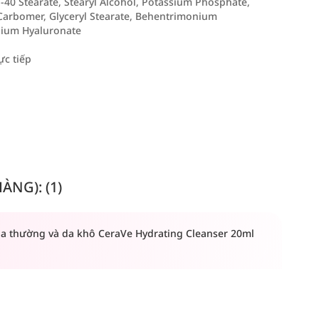
g-40 Stearate, Stearyl Alcohol, Potassium Phosphate,
arbomer, Glyceryl Stearate, Behentrimonium
dium Hyaluronate
ực tiếp
NG): (1)
a thường và da khô CeraVe Hydrating Cleanser 20ml