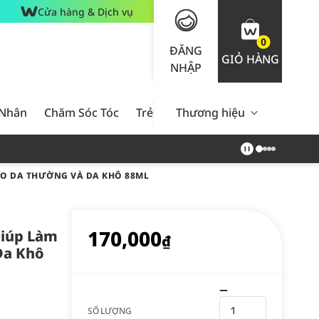
Cửa hàng & Dịch vụ
0
ĐĂNG
GIỎ HÀNG
NHẬP
 Nhân
Chăm Sóc Tóc
Trẻ Em
Thương hiệu
Nam Giới
Chăm Sóc 
HO DA THƯỜNG VÀ DA KHÔ 88ML
170,000
Giúp Làm
₫
Da Khô
SỐ LƯỢNG