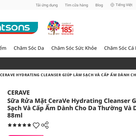
inh
Tiếng Việt
Tải ứng dụng
Tìm cửa hàng
Blog
iểm
Chăm Sóc Da
Chăm Sóc Sức Khỏe
Chăm Sóc Cá
CERAVE HYDRATING CLEANSER GIÚP LÀM SẠCH VÀ CẤP ẨM DÀNH C
CERAVE
Sữa Rửa Mặt CeraVe Hydrating Cleanser 
Sạch Và Cấp Ẩm Dành Cho Da Thường Và 
88ml