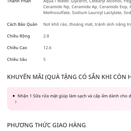
Thành Phần
Aqua / Water, Glycerin, Cetearyl Alcohol, Pe
Ceramide Np, Ceramide Ap, Ceramide Eop, C
Methosulfate, Sodium Lauroyl Lactylate, So
Cách Bảo Quản
Nơi khô ráo, thoáng mát, tránh ánh nắng tr
Chiều Rộng
2.8
Chiều Cao
12.6
Chiều Sâu
5
KHUYẾN MÃI (QUÀ TẶNG CÓ SẴN KHI CÒN HÀ
Nhận 1 Sữa rửa mặt giúp làm sạch và cấp ẩm dành cho d
PHƯƠNG THỨC GIAO HÀNG