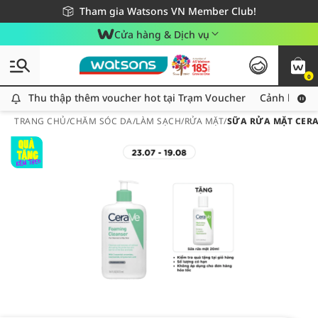
Giao hàng nhanh 24h - Áp dụng khu vực TP. Hồ Chí Minh
Miễn phí giao hàng cho đơn hàng từ 249,000Đ
Tham gia Watsons VN Member Club!
Cửa hàng & Dịch vụ
0
Thu thập thêm voucher hot tại Trạm Voucher
Thu thập thêm voucher hot tại Trạm Voucher
Cảnh báo An
TRANG CHỦ
/
CHĂM SÓC DA
/
LÀM SẠCH
/
RỬA MẶT
/
SỮA RỬA MẶT CERA