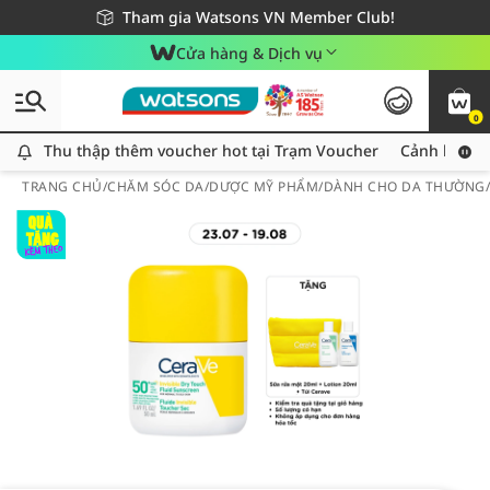
Giao hàng nhanh 24h - Áp dụng khu vực TP. Hồ Chí Minh
Miễn phí giao hàng cho đơn hàng từ 249,000Đ
Tham gia Watsons VN Member Club!
Cửa hàng & Dịch vụ
0
Thu thập thêm voucher hot tại Trạm Voucher
Thu thập thêm voucher hot tại Trạm Voucher
Cảnh báo An
TRANG CHỦ
/
CHĂM SÓC DA
/
DƯỢC MỸ PHẨM
/
DÀNH CHO DA THƯỜNG/