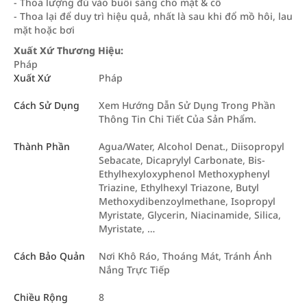
- Thoa lượng đủ vào buổi sáng cho mặt & cổ
- Thoa lại để duy trì hiệu quả, nhất là sau khi đổ mồ hôi, lau
mặt hoặc bơi
Xuất Xứ Thương Hiệu:
Pháp
Xuất Xứ
Pháp
Cách Sử Dụng
Xem Hướng Dẫn Sử Dụng Trong Phần
Thông Tin Chi Tiết Của Sản Phẩm.
Thành Phần
Agua/Water, Alcohol Denat., Diisopropyl
Sebacate, Dicaprylyl Carbonate, Bis-
Ethylhexyloxyphenol Methoxyphenyl
Triazine, Ethylhexyl Triazone, Butyl
Methoxydibenzoylmethane, Isopropyl
Myristate, Glycerin, Niacinamide, Silica,
Myristate, …
Cách Bảo Quản
Nơi Khô Ráo, Thoáng Mát, Tránh Ánh
Nắng Trực Tiếp
Chiều Rộng
8