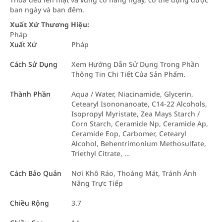
ban ngày và ban đêm.
Xuất Xứ Thương Hiệu:
Pháp
Xuất Xứ
Pháp
Cách Sử Dụng
Xem Hướng Dẫn Sử Dụng Trong Phần
Thông Tin Chi Tiết Của Sản Phẩm.
Thành Phần
Aqua / Water, Niacinamide, Glycerin,
Cetearyl Isononanoate, C14-22 Alcohols,
Isopropyl Myristate, Zea Mays Starch /
Corn Starch, Ceramide Np, Ceramide Ap,
Ceramide Eop, Carbomer, Cetearyl
Alcohol, Behentrimonium Methosulfate,
Triethyl Citrate, …
Cách Bảo Quản
Nơi Khô Ráo, Thoáng Mát, Tránh Ánh
Nắng Trực Tiếp
Chiều Rộng
3.7