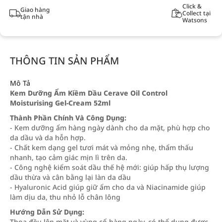
Click &
Giao hàng
Collect tại
tận nhà
Watsons
THÔNG TIN SẢN PHẨM
Mô Tả
Kem Dưỡng Ẩm Kiềm Dầu Cerave Oil Control
Moisturising Gel-Cream 52ml
Thành Phần Chính Và Công Dụng:
- Kem dưỡng ẩm hàng ngày dành cho da mặt, phù hợp cho
da dầu và da hỗn hợp.
- Chất kem dạng gel tươi mát và mỏng nhẹ, thẩm thấu
nhanh, tạo cảm giác mịn lì trên da.
- Công nghệ kiểm soát dầu thế hệ mới: giúp hấp thụ lượng
dầu thừa và cân bằng lại làn da dầu
- Hyaluronic Acid giúp giữ ẩm cho da và Niacinamide giúp
làm dịu da, thu nhỏ lỗ chân lông
Hướng Dẫn Sử Dụng:
Thoa đều lên mặt và vùng cổ hàng ngày, có thể dụng được