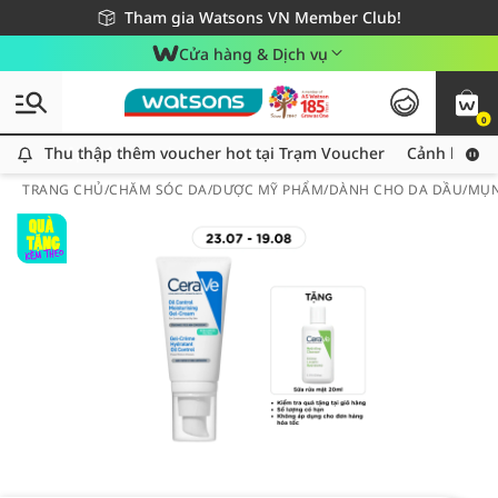
Giao hàng nhanh 24h - Áp dụng khu vực TP. Hồ Chí Minh
Miễn phí giao hàng cho đơn hàng từ 249,000Đ
Tham gia Watsons VN Member Club!
Cửa hàng & Dịch vụ
0
Thu thập thêm voucher hot tại Trạm Voucher
Thu thập thêm voucher hot tại Trạm Voucher
Cảnh báo An
TRANG CHỦ
/
CHĂM SÓC DA
/
DƯỢC MỸ PHẨM
/
DÀNH CHO DA DẦU/MỤ