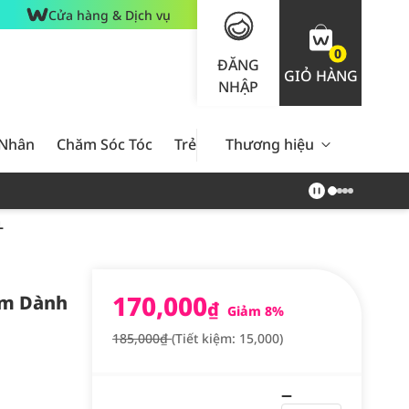
Cửa hàng & Dịch vụ
0
ĐĂNG
GIỎ HÀNG
NHẬP
 Nhân
Chăm Sóc Tóc
Trẻ Em
Thương hiệu
Nam Giới
Chăm Sóc 
L
170,000
am Dành
₫
Giảm 8%
185,000₫
(Tiết kiệm: 15,000)