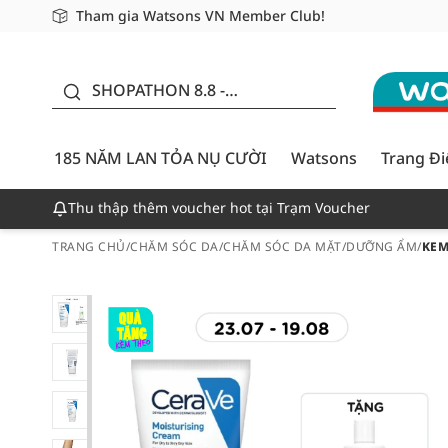
Tham gia Watsons VN Member Club!
Miễn phí giao hàng cho đơn hàng từ 249,000Đ
Giao hàng nhanh 24h - Áp dụng khu vực TP. Hồ Chí M
185 NĂM LAN TỎA NỤ
CƯỜI - GIẢM ĐẾN
SHOPATHON 8.8 -
50%
DEAL ĐỈNH
185 NĂM LAN TỎA NỤ CƯỜI
Watsons
Trang Đ
Thu thập thêm voucher hot tại Trạm Voucher
TRANG CHỦ
/
CHĂM SÓC DA
/
CHĂM SÓC DA MẶT
/
DƯỠNG ẨM
/
KEM