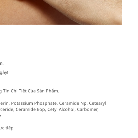
m.
gày!
Tin Chi Tiết Của Sản Phẩm.
ycerin, Potassium Phosphate, Ceramide Np, Cetearyl
yceride, Ceramide Eop, Cetyl Alcohol, Carbomer,
e
ực tiếp