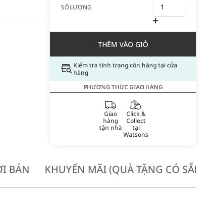
SỐ LƯỢNG
THÊM VÀO GIỎ
Kiểm tra tình trạng còn hàng tại cửa
hàng
PHƯƠNG THỨC GIAO HÀNG
Giao
Click &
hàng
Collect
tận nhà
tại
Watsons
I BÁN
KHUYẾN MÃI (QUÀ TẶNG CÓ SẴN KH