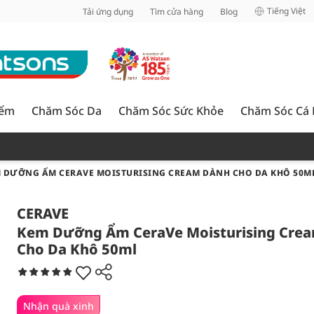
inh
Tiếng Việt
Tải ứng dụng
Tìm cửa hàng
Blog
iểm
Chăm Sóc Da
Chăm Sóc Sức Khỏe
Chăm Sóc Cá
 DƯỠNG ẨM CERAVE MOISTURISING CREAM DÀNH CHO DA KHÔ 50M
CERAVE
Kem Dưỡng Ẩm CeraVe Moisturising Cre
Cho Da Khô 50ml
Nhận quà xinh