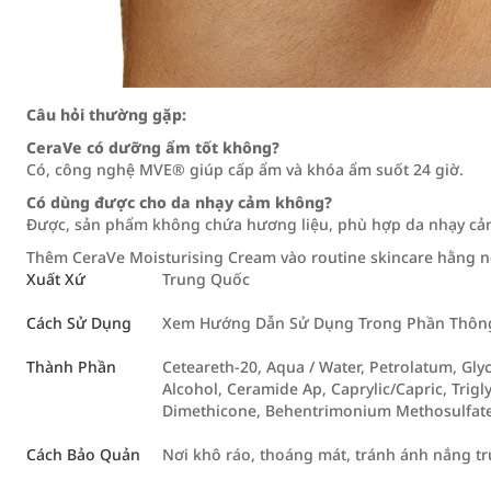
Câu hỏi thường gặp:
CeraVe có dưỡng ẩm tốt không?
Có, công nghệ MVE® giúp cấp ẩm và khóa ẩm suốt 24 giờ.
Có dùng được cho da nhạy cảm không?
Được, sản phẩm không chứa hương liệu, phù hợp da nhạy cả
Thêm CeraVe Moisturising Cream vào routine skincare hằng n
Xuất Xứ
Trung Quốc
Cách Sử Dụng
Xem Hướng Dẫn Sử Dụng Trong Phần Thông 
Thành Phần
Ceteareth-20, Aqua / Water, Petrolatum, Gl
Alcohol, Ceramide Ap, Caprylic/Capric, Trigl
Dimethicone, Behentrimonium Methosulfat
Cách Bảo Quản
Nơi khô ráo, thoáng mát, tránh ánh nắng tr