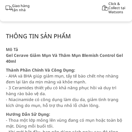
Click &
Giao hàng
Collect tại
tận nhà
Watsons
THÔNG TIN SẢN PHẨM
Mô Tả
Gel Cerave Giảm Mụn Và Thâm Mụn Blemish Control Gel
40ml
Thành Phần Chính Và Công Dụng:
- AHA và BHA giúp giảm mụn, tẩy tế bào chết nhẹ nhàng
đem lại làn da mịn màng và khỏe mạnh.
- 3 Ceramides thiết yếu có khả năng phục hồi và duy trì
hàng rào bảo vệ da.
- Niacinamide có công dụng làm dịu da, giảm tình trạng
kích ứng do mụn, hỗ trợ thu nhỏ lỗ chân lông.
Hướng Dẫn Sử Dụng:
- Thoa một lớp mỏng lên vùng đang có mụn hoặc toàn bộ
mặt. Dùng mỗi buổi tối.
- Khi mới bắt đầu, bạn nên dùng cách ngày, sau đó tăng