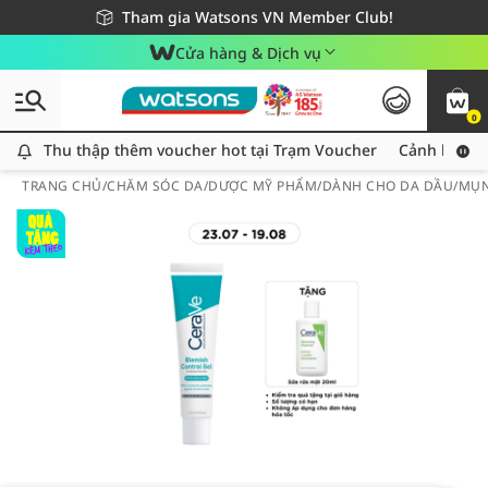
Giao hàng nhanh 24h - Áp dụng khu vực TP. Hồ Chí Minh
Miễn phí giao hàng cho đơn hàng từ 249,000Đ
Tham gia Watsons VN Member Club!
Cửa hàng & Dịch vụ
0
Thu thập thêm voucher hot tại Trạm Voucher
Thu thập thêm voucher hot tại Trạm Voucher
Cảnh báo An
TRANG CHỦ
/
CHĂM SÓC DA
/
DƯỢC MỸ PHẨM
/
DÀNH CHO DA DẦU/MỤ