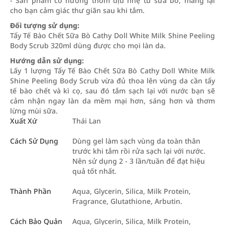
- Sản phẩm có hương thơm dịu nhẹ từ sữa bò, mang lại
cho bạn cảm giác thư giãn sau khi tắm.
Đối tượng sử dụng:
Tẩy Tế Bào Chết Sữa Bò Cathy Doll White Milk Shine Peeling
Body Scrub 320ml dùng được cho mọi làn da.
Hướng dẫn sử dụng:
Lấy 1 lượng Tẩy Tế Bào Chết Sữa Bò Cathy Doll White Milk
Shine Peeling Body Scrub vừa đủ thoa lên vùng da cần tẩy
tế bào chết và kì cọ, sau đó tắm sạch lại với nước bạn sẽ
cảm nhận ngay làn da mềm mại hơn, sáng hơn và thơm
lừng mùi sữa.
Xuất Xứ
Thái Lan
Cách Sử Dụng
Dùng gel làm sạch vùng da toàn thân
trước khi tắm rồi rửa sạch lại với nước.
Nên sử dụng 2 - 3 lần/tuần để đạt hiệu
quả tốt nhất.
Thành Phần
Aqua, Glycerin, Silica, Milk Protein,
Fragrance, Glutathione, Arbutin.
Cách Bảo Quản
Aqua, Glycerin, Silica, Milk Protein,