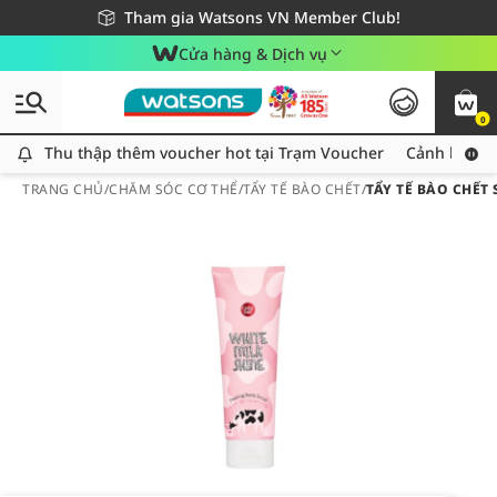
Giao hàng nhanh 24h - Áp dụng khu vực TP. Hồ Chí Minh
Miễn phí giao hàng cho đơn hàng từ 249,000Đ
Tham gia Watsons VN Member Club!
Cửa hàng & Dịch vụ
0
Thu thập thêm voucher hot tại Trạm Voucher
Thu thập thêm voucher hot tại Trạm Voucher
Cảnh báo An
TRANG CHỦ
/
CHĂM SÓC CƠ THỂ
/
TẨY TẾ BÀO CHẾT
/
TẨY TẾ BÀO CHẾT