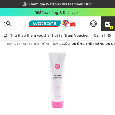
Giao hàng nhanh 24h - Áp dụng khu vực TP. Hồ Chí Minh
Miễn phí giao hàng cho đơn hàng từ 249,000Đ
Tham gia Watsons VN Member Club!
Cửa hàng & Dịch vụ
0
Thu thập thêm voucher hot tại Trạm Voucher
Thu thập thêm voucher hot tại Trạm Voucher
Cảnh báo An
TRANG CHỦ
/
CƠ THỂ
/
DƯỠNG TRẮNG
/
SỮA DƯỠNG THỂ TRẮNG DA CA