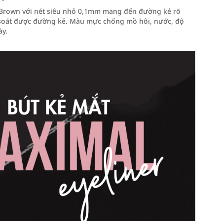
y Brown với nét siêu nhỏ 0,1mm mang đến đường kẻ rõ
 soát được đường kẻ. Màu mực chống mồ hôi, nước, độ
ày.