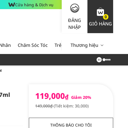
Cửa hàng & Dịch vụ
0
ĐĂNG
GIỎ HÀNG
NHẬP
 Nhân
Chăm Sóc Tóc
Trẻ Em
Thương hiệu
Nam Giới
Chăm Sóc 
N
119,000
.7ml
₫
Giảm 20%
149,000₫
(Tiết kiệm: 30,000)
THÔNG BÁO CHO TÔI