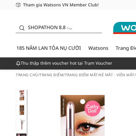
Tham gia Watsons VN Member Club!
Miễn phí giao hàng cho đơn hàng từ 249,000Đ
Giao hàng nhanh 24h - Áp dụng khu vực TP. Hồ Chí M
185 NĂM LAN TỎA NỤ
CƯỜI - GIẢM ĐẾN
SHOPATHON 8.8 -
50%
DEAL ĐỈNH
185 NĂM LAN TỎA NỤ CƯỜI
Watsons
Trang Đ
Thu thập thêm voucher hot tại Trạm Voucher
TRANG CHỦ
/
TRANG ĐIỂM
/
TRANG ĐIỂM MẮT
/
KẺ MẮT - VIỀN MẮT
/