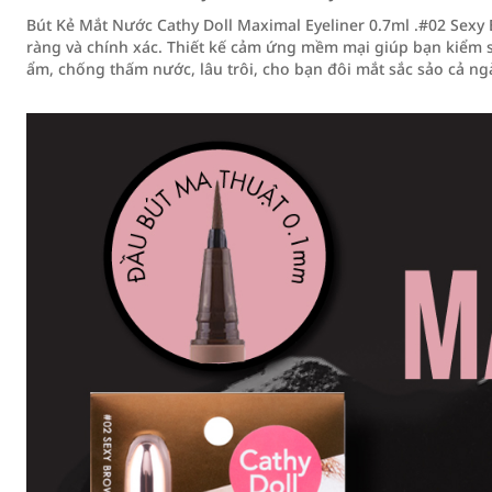
Bút Kẻ Mắt Nước Cathy Doll Maximal Eyeliner 0.7ml .#02 Sex
ràng và chính xác. Thiết kế cảm ứng mềm mại giúp bạn kiểm
ẩm, chống thấm nước, lâu trôi, cho bạn đôi mắt sắc sảo cả ng