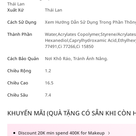
Thái Lan
Xuất Xứ
Thái Lan
Cách Sử Dụng
Xem Hướng Dẫn Sử Dụng Trong Phần Thông 
Thành Phần
Water,Acrylates Copolymer,Styrene/Acrylat
Hexanediol,Caprylhydroxamic Acid,Ethylhexy
77491,Ci 77266,Ci 15850
Cách Bảo Quản
Nơi Khô Ráo, Tránh Ánh Nắng.
Chiều Rộng
1.2
Chiều Cao
16.5
Chiều Sâu
7.4
KHUYẾN MÃI (QUÀ TẶNG CÓ SẴN KHI CÒN HÀ
Discount 20K min spend 400K for Makeup