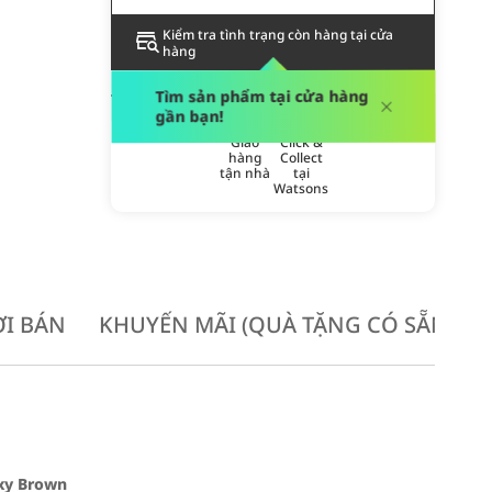
Kiểm tra tình trạng còn hàng tại cửa
hàng
PHƯƠNG THỨC GIAO HÀNG
Tìm sản phẩm tại cửa hàng
gần bạn!
Giao
Click &
hàng
Collect
tận nhà
tại
Watsons
I BÁN
KHUYẾN MÃI (QUÀ TẶNG CÓ SẴN KH
exy Brown