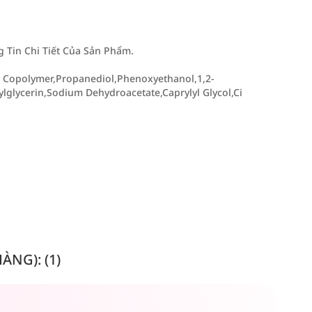
Tin Chi Tiết Của Sản Phẩm.
es Copolymer,Propanediol,Phenoxyethanol,1,2-
lglycerin,Sodium Dehydroacetate,Caprylyl Glycol,Ci
NG): (1)