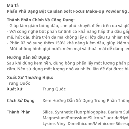
Mô Tả
Phấn Phủ Dạng Bột Carslan Soft Focus Make-Up Powder 8g 
Thành Phần Chính Và Công Dụng:
- Giúp làm giảm bóng dầu, che phủ khuyết điểm trên da và giữ 
- Với công nghệ bột phấn từ tính có khả năng hấp thụ dầu gấ
mẽ, hút dầu thừa trên da mà không lấy đi lớp dầu tự nhiên tr
- Phấn 02 bổ sung thêm 150% khả năng kiềm dầu, giúp kiểm 
- Mút phồng hình giọt nước mềm mại và thoải mái dễ dàng len 
Hướng Dẫn Sử Dụng:
Sau khi dùng kem nền, dùng bông phấn lấy một lượng phấn ph
cằm. Nên sử dụng một lượng nhỏ và nhiều lần để đạt được hi
Xuất Xứ Thương Hiệu:
Trung Quốc
Xuất Xứ
Trung Quốc
Cách Sử Dụng
Xem Hướng Dẫn Sử Dụng Trong Phần Thông 
Thành Phần
Silica, Synthetic Fluorphlogopite, Barium S
Magnesium/Potassium/Silicon/Fluoride/Hydr
Lysine, Vinyl Dimethicone/Methicone Silses