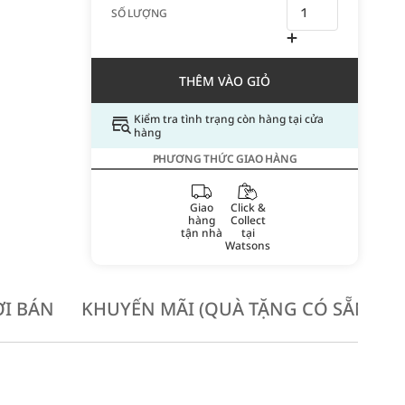
SỐ LƯỢNG
THÊM VÀO GIỎ
Kiểm tra tình trạng còn hàng tại cửa
hàng
PHƯƠNG THỨC GIAO HÀNG
Giao
Click &
hàng
Collect
tận nhà
tại
Watsons
I BÁN
KHUYẾN MÃI (QUÀ TẶNG CÓ SẴN KH