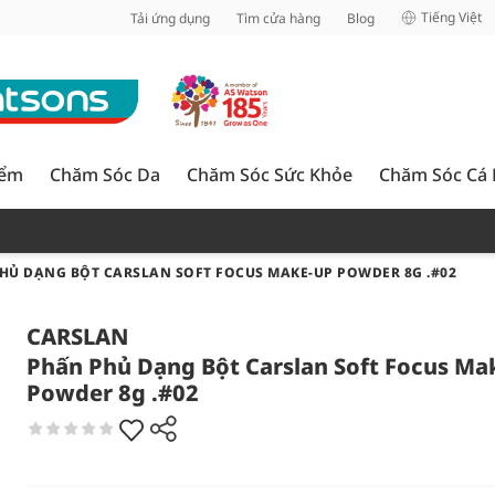
inh
Tiếng Việt
Tải ứng dụng
Tìm cửa hàng
Blog
iểm
Chăm Sóc Da
Chăm Sóc Sức Khỏe
Chăm Sóc Cá
HỦ DẠNG BỘT CARSLAN SOFT FOCUS MAKE-UP POWDER 8G .#02
CARSLAN
Phấn Phủ Dạng Bột Carslan Soft Focus Ma
Powder 8g .#02