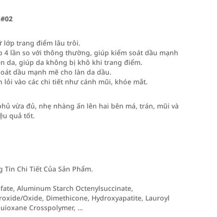
.#02
lớp trang điểm lâu trôi.
p 4 lần so với thông thường, giúp kiểm soát dầu mạnh
ên da, giúp da không bị khô khi trang điểm.
soát dầu mạnh mẽ cho làn da dầu.
lỏi vào các chi tiết như cánh mũi, khóe mắt.
ủ vừa đủ, nhẹ nhàng ấn lên hai bên má, trán, mũi và
ệu quả tốt.
Tin Chi Tiết Của Sản Phẩm.
ulfate, Aluminum Starch Octenylsuccinate,
oxide/Oxide, Dimethicone, Hydroxyapatite, Lauroyl
quioxane Crosspolymer, …