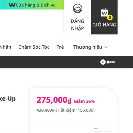
Cửa hàng & Dịch vụ
0
ĐĂNG
GIỎ HÀNG
NHẬP
 Nhân
Chăm Sóc Tóc
Trẻ Em
Thương hiệu
Nam Giới
Chăm Sóc 
275,000
ke-Up
₫
Giảm 36%
430,000₫
(Tiết kiệm: 155,000)