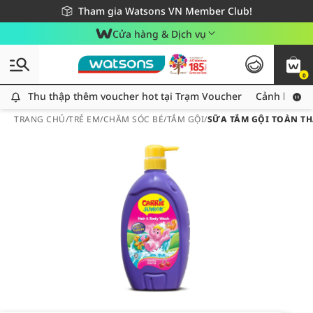
Giao hàng nhanh 24h - Áp dụng khu vực TP. Hồ Chí Minh
Miễn phí giao hàng cho đơn hàng từ 249,000Đ
Tham gia Watsons VN Member Club!
Cửa hàng & Dịch vụ
0
Thu thập thêm voucher hot tại Trạm Voucher
Thu thập thêm voucher hot tại Trạm Voucher
Cảnh báo An
TRANG CHỦ
/
TRẺ EM
/
CHĂM SÓC BÉ
/
TẮM GỘI
/
SỮA TẮM GỘI TOÀN TH