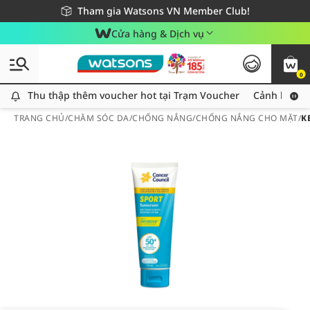
Giao hàng nhanh 24h - Áp dụng khu vực TP. Hồ Chí Minh
Miễn phí giao hàng cho đơn hàng từ 249,000Đ
Tham gia Watsons VN Member Club!
Cửa hàng & Dịch vụ
0
Thu thập thêm voucher hot tại Trạm Voucher
Thu thập thêm voucher hot tại Trạm Voucher
Cảnh báo An
TRANG CHỦ
/
CHĂM SÓC DA
/
CHỐNG NẮNG
/
CHỐNG NẮNG CHO MẶT
/
K