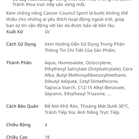
Tránh thoa trực tiếp vào vùng mắt.
Kem chống nắng Cancer Council Sport là bước không thể
thiếu cho những ai yêu thích hoạt động ngoài trời, giúp
bạn tự tin vận động với làn da được bảo vệ bền lâu.
Xuất Xứ
Úc
Cách Sử Dụng
Xem Hướng Dẫn Sử Dụng Trong Phần
Thông Tin Chi Tiết Của Sản Phẩm.
Thành Phần
Aqua, Homosalate, Octocrylene,
Ethylhexyl Salicylate (Octylsalicylate), Cera
Alba, Butyl Methoxydibenzoylmethane,
Dibutyl Adipate, Cetyl Dimethicone,
Tapioca Starch, C12-15 Alkyl Benzoate,
Glycerin, Ethylhexyl Triazone, …
Cách Bảo Quản
Để Nơi Khô Ráo, Thoáng Mát Dưới 30°C,
Tránh Tiếp Xúc Ánh Nắng Trực Tiếp.
Chiều Rộng
4
Chiều Cao
18