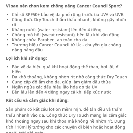
Vì sao nên chọn kem chống nắng Cancer Council Sport?
Chỉ số SPF50+ bảo vệ da phổ rộng trước tia UVA và UVB
Công thức Dry Touch thẩm thấu nhanh, không gây nhờn
rít
Kháng nước (water resistant) lên đến 4 tiếng
Chống mồ hôi (sweat resistant), bền lâu khi vận động
Không chứa Paraben, an toàn cho da
Thương hiệu Cancer Council từ Úc - chuyên gia chống
nắng hàng đầu
Lợi ích khi sử dụng:
Bảo vệ da hiệu quả khi hoạt động thể thao, bơi lội, đi
biển
Da khô thoáng, không nhờn rít nhờ công thức Dry Touch
Cung cấp độ ẩm cho da, giúp làm giảm dầu thừa
Ngăn ngừa các dấu hiệu lão hóa do tia UV
Bền lâu lên đến 4 tiếng ngay cả khi tiếp xúc nước
Kết cấu và cảm giác khi dùng:
Sản phẩm có kết cấu lotion mềm mịn, dễ tán đều và thẩm
thấu nhanh vào da. Công thức Dry Touch mang lại cảm giác
khô thoáng ngay sau khi thoa mà không hề nhờn rít. Dung
tích 110ml lý tưởng cho các chuyến đi biển hoặc hoạt động
ngoài trời dài ngày.