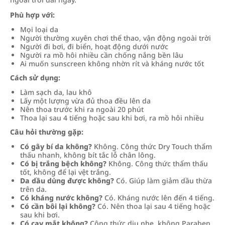
Phù hợp với:
Mọi loại da
Người thường xuyên chơi thể thao, vận động ngoài trời
Người đi bơi, đi biển, hoạt động dưới nước
Người ra mồ hôi nhiều cần chống nắng bền lâu
Ai muốn sunscreen không nhờn rít và kháng nước tốt
Cách sử dụng:
Làm sạch da, lau khô
Lấy một lượng vừa đủ thoa đều lên da
Nên thoa trước khi ra ngoài 20 phút
Thoa lại sau 4 tiếng hoặc sau khi bơi, ra mồ hôi nhiều
Câu hỏi thường gặp:
Có gây bí da không?
Không. Công thức Dry Touch thẩm
thấu nhanh, không bít tắc lỗ chân lông.
Có bị trắng bệch không?
Không. Công thức thẩm thấu
tốt, không để lại vệt trắng.
Da dầu dùng được không?
Có. Giúp làm giảm dầu thừa
trên da.
Có kháng nước không?
Có. Kháng nước lên đến 4 tiếng.
Có cần bôi lại không?
Có. Nên thoa lại sau 4 tiếng hoặc
sau khi bơi.
Có cay mắt không?
Công thức dịu nhẹ, không Paraben.