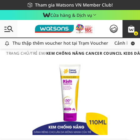
Giao hàng nhanh 24h - Áp dụng khu vực TP. Hồ Chí Minh
Miễn phí giao hàng cho đơn hàng từ 249,000Đ
Tham gia Watsons VN Member Club!
Cửa hàng & Dịch vụ
0
Thu thập thêm voucher hot tại Trạm Voucher
Thu thập thêm voucher hot tại Trạm Voucher
Cảnh báo An
TRANG CHỦ
/
TRẺ EM
/
KEM CHỐNG NẮNG CANCER COUNCIL KIDS DÀN