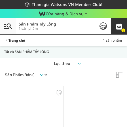
Giao hàng nhanh 24h - Áp dụng khu vực TP. Hồ Chí Minh
Miễn phí giao hàng cho đơn hàng từ 249,000Đ
Tham gia Watsons VN Member Club!
Cửa hàng & Dịch vụ
Sản Phẩm Tẩy Lông
1 sản phẩm
0
Trang chủ
1 sản phẩm
Tất cả SẢN PHẨM TẨY LÔNG
Lọc theo