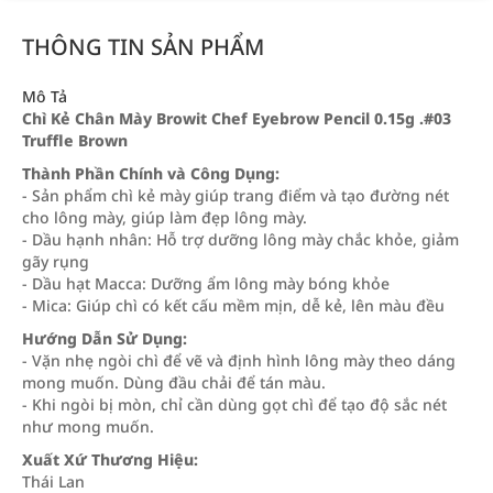
THÔNG TIN SẢN PHẨM
Mô Tả
Chì Kẻ Chân Mày Browit Chef Eyebrow Pencil 0.15g .#03
Truffle Brown
Thành Phần Chính và Công Dụng:
- Sản phẩm chì kẻ mày giúp trang điểm và tạo đường nét
cho lông mày, giúp làm đẹp lông mày.
- Dầu hạnh nhân: Hỗ trợ dưỡng lông mày chắc khỏe, giảm
gãy rụng
- Dầu hạt Macca: Dưỡng ẩm lông mày bóng khỏe
- Mica: Giúp chì có kết cấu mềm mịn, dễ kẻ, lên màu đều
Hướng Dẫn Sử Dụng:
- Vặn nhẹ ngòi chì để vẽ và định hình lông mày theo dáng
mong muốn. Dùng đầu chải để tán màu.
- Khi ngòi bị mòn, chỉ cần dùng gọt chì để tạo độ sắc nét
như mong muốn.
Xuất Xứ Thương Hiệu:
Thái Lan