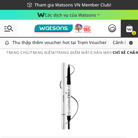
Giao hàng nhanh 24h - Áp dụng khu vực TP. Hồ Chí Minh
Miễn phí giao hàng cho đơn hàng từ 249,000Đ
Tham gia Watsons VN Member Club!
Các dịch vụ của Watsons
0
Thu thập thêm voucher hot tại Trạm Voucher
Thu thập thêm voucher hot tại Trạm Voucher
Cảnh báo An
TRANG CHỦ
/
TRANG ĐIỂM
/
TRANG ĐIỂM MẮT
/
CHÂN MÀY
/
CHÌ KẺ CHÂ