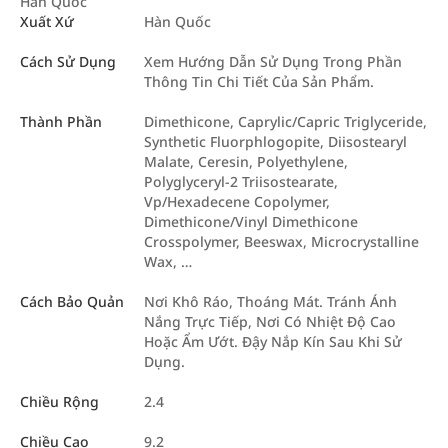
Hàn Quốc
Xuất Xứ
Hàn Quốc
Cách Sử Dụng
Xem Hướng Dẫn Sử Dụng Trong Phần
Thông Tin Chi Tiết Của Sản Phẩm.
Thành Phần
Dimethicone, Caprylic/Capric Triglyceride,
Synthetic Fluorphlogopite, Diisostearyl
Malate, Ceresin, Polyethylene,
Polyglyceryl-2 Triisostearate,
Vp/Hexadecene Copolymer,
Dimethicone/Vinyl Dimethicone
Crosspolymer, Beeswax, Microcrystalline
Wax, …
Cách Bảo Quản
Nơi Khô Ráo, Thoáng Mát. Tránh Ánh
Nắng Trực Tiếp, Nơi Có Nhiệt Độ Cao
Hoặc Ẩm Ướt. Đậy Nắp Kín Sau Khi Sử
Dụng.
Chiều Rộng
2.4
Chiều Cao
9.2