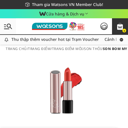
Giao hàng nhanh 24h - Áp dụng khu vực TP. Hồ Chí Minh
Miễn phí giao hàng cho đơn hàng từ 249,000Đ
Tham gia Watsons VN Member Club!
Cửa hàng & Dịch vụ
0
Thu thập thêm voucher hot tại Trạm Voucher
Thu thập thêm voucher hot tại Trạm Voucher
Cảnh báo An
TRANG CHỦ
/
TRANG ĐIỂM
/
TRANG ĐIỂM MÔI
/
SON THỎI
/
SON BOM MY L