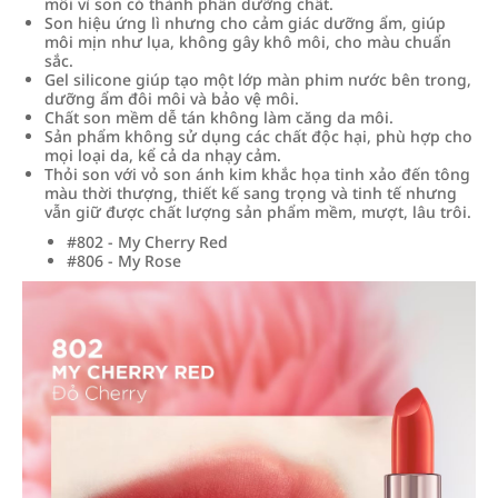
môi vì son có thành phần dưỡng chất.
Son hiệu ứng lì nhưng cho cảm giác dưỡng ẩm, giúp
môi mịn như lụa, không gây khô môi, cho màu chuẩn
sắc.
Gel silicone giúp tạo một lớp màn phim nước bên trong,
dưỡng ẩm đôi môi và bảo vệ môi.
Chất son mềm dễ tán không làm căng da môi.
Sản phẩm không sử dụng các chất độc hại, phù hợp cho
mọi loại da, kể cả da nhạy cảm.
Thỏi son với vỏ son ánh kim khắc họa tinh xảo đến tông
màu thời thượng, thiết kế sang trọng và tinh tế nhưng
vẫn giữ được chất lượng sản phẩm mềm, mượt, lâu trôi.
#802 - My Cherry Red
#806 - My Rose