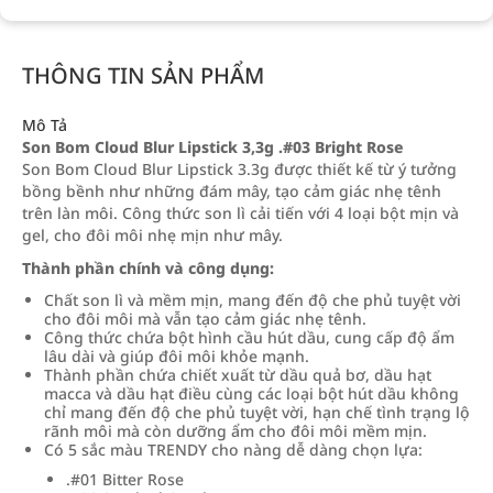
THÔNG TIN SẢN PHẨM
Mô Tả
Son Bom Cloud Blur Lipstick 3,3g .#03 Bright Rose
Son Bom Cloud Blur Lipstick 3.3g được thiết kế từ ý tưởng
bồng bềnh như những đám mây, tạo cảm giác nhẹ tênh
trên làn môi. Công thức son lì cải tiến với 4 loại bột mịn và
gel, cho đôi môi nhẹ mịn như mây.
Thành phần chính và công dụng:
Chất son lì và mềm mịn, mang đến độ che phủ tuyệt vời
cho đôi môi mà vẫn tạo cảm giác nhẹ tênh.
Công thức chứa bột hình cầu hút dầu, cung cấp độ ẩm
lâu dài và giúp đôi môi khỏe mạnh.
Thành phần chứa chiết xuất từ dầu quả bơ, dầu hạt
macca và dầu hạt điều cùng các loại bột hút dầu không
chỉ mang đến độ che phủ tuyệt vời, hạn chế tình trạng lộ
rãnh môi mà còn dưỡng ẩm cho đôi môi mềm mịn.
Có 5 sắc màu TRENDY cho nàng dễ dàng chọn lựa:
.#01 Bitter Rose