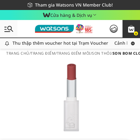
Giao hàng nhanh 24h - Áp dụng khu vực TP. Hồ Chí Minh
Miễn phí giao hàng cho đơn hàng từ 249,000Đ
Tham gia Watsons VN Member Club!
Cửa hàng & Dịch vụ
0
Thu thập thêm voucher hot tại Trạm Voucher
Thu thập thêm voucher hot tại Trạm Voucher
Cảnh báo An
TRANG CHỦ
/
TRANG ĐIỂM
/
TRANG ĐIỂM MÔI
/
SON THỎI
/
SON BOM CLO