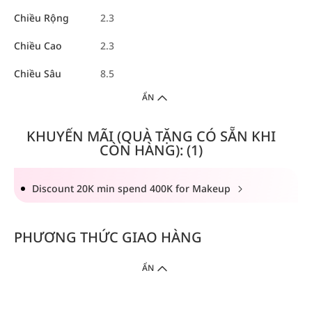
Chiều Rộng
2.3
Chiều Cao
2.3
Chiều Sâu
8.5
ẨN
KHUYẾN MÃI (QUÀ TẶNG CÓ SẴN KHI
CÒN HÀNG): (1)
Discount 20K min spend 400K for Makeup
PHƯƠNG THỨC GIAO HÀNG
ẨN