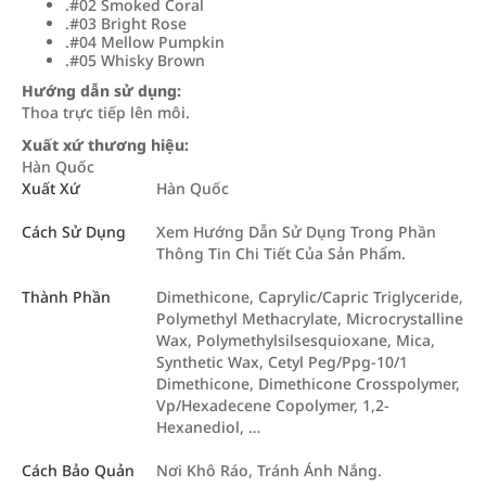
.#02 Smoked Coral
.#03 Bright Rose
.#04 Mellow Pumpkin
.#05 Whisky Brown
Hướng dẫn sử dụng:
Thoa trực tiếp lên môi.
Xuất xứ thương hiệu:
Hàn Quốc
Xuất Xứ
Hàn Quốc
Cách Sử Dụng
Xem Hướng Dẫn Sử Dụng Trong Phần
Thông Tin Chi Tiết Của Sản Phẩm.
Thành Phần
Dimethicone, Caprylic/Capric Triglyceride,
Polymethyl Methacrylate, Microcrystalline
Wax, Polymethylsilsesquioxane, Mica,
Synthetic Wax, Cetyl Peg/Ppg-10/1
Dimethicone, Dimethicone Crosspolymer,
Vp/Hexadecene Copolymer, 1,2-
Hexanediol, …
Cách Bảo Quản
Nơi Khô Ráo, Tránh Ánh Nắng.