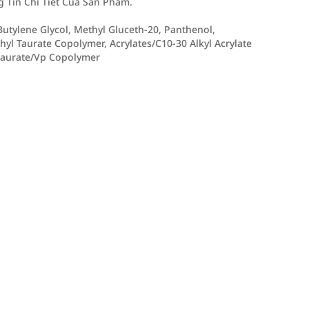
Tin Chi Tiết Của Sản Phẩm.
 Butylene Glycol, Methyl Gluceth-20, Panthenol,
yl Taurate Copolymer, Acrylates/C10-30 Alkyl Acrylate
taurate/Vp Copolymer