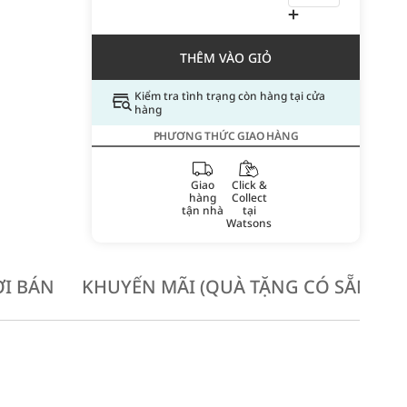
THÊM VÀO GIỎ
Kiểm tra tình trạng còn hàng tại cửa
hàng
PHƯƠNG THỨC GIAO HÀNG
Giao
Click &
hàng
Collect
tận nhà
tại
Watsons
I BÁN
KHUYẾN MÃI (QUÀ TẶNG CÓ SẴN KH