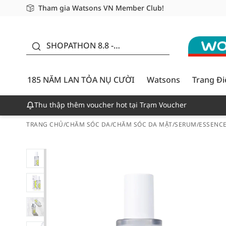
Tham gia Watsons VN Member Club!
Miễn phí giao hàng cho đơn hàng từ 249,000Đ
Giao hàng nhanh 24h - Áp dụng khu vực TP. Hồ Chí M
185 NĂM LAN TỎA NỤ
CƯỜI - GIẢM ĐẾN
SHOPATHON 8.8 -
50%
DEAL ĐỈNH
185 NĂM LAN TỎA NỤ CƯỜI
Watsons
Trang Đ
Thu thập thêm voucher hot tại Trạm Voucher
TRANG CHỦ
/
CHĂM SÓC DA
/
CHĂM SÓC DA MẶT
/
SERUM/ESSENC