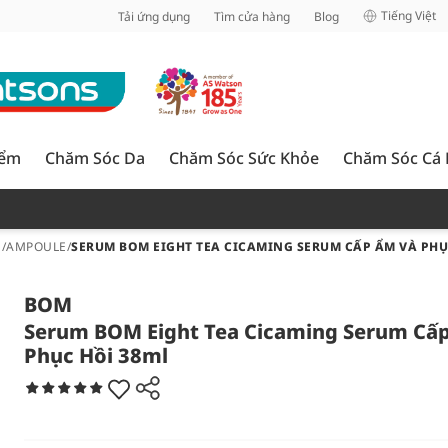
inh
Tiếng Việt
Tải ứng dụng
Tìm cửa hàng
Blog
iểm
Chăm Sóc Da
Chăm Sóc Sức Khỏe
Chăm Sóc Cá
E/AMPOULE
/
SERUM BOM EIGHT TEA CICAMING SERUM CẤP ẨM VÀ PHỤ
BOM
Serum BOM Eight Tea Cicaming Serum Cấ
Phục Hồi 38ml