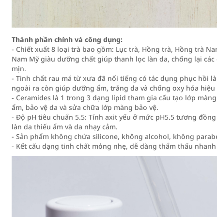
Thành phần chính và công dụng:
- Chiết xuất 8 loại trà bao gồm: Lục trà, Hồng trà, Hồng trà Na
Nam Mỹ giàu dưỡng chất giúp thanh lọc làn da, chống lại các
mịn.
- Tinh chất rau má từ xưa đã nổi tiếng có tác dụng phục hồi l
ngoài ra còn giúp dưỡng ẩm, trắng da và chống oxy hóa hiệu
- Ceramides là 1 trong 3 dạng lipid tham gia cấu tạo lớp màn
ẩm, bảo vệ da và sửa chữa lớp màng bảo vệ.
- Độ pH tiêu chuẩn 5.5: Tính axit yếu ở mức pH5.5 tương đồn
làn da thiếu ẩm và da nhạy cảm.
- Sản phẩm không chứa silicone, không alcohol, không para
- Kết cấu dạng tinh chất mỏng nhẹ, dễ dàng thẩm thấu nhanh 