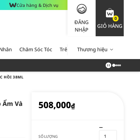
Cửa hàng & Dịch vụ
0
ĐĂNG
GIỎ HÀNG
NHẬP
 Nhân
Chăm Sóc Tóc
Trẻ Em
Thương hiệu
Nam Giới
Chăm Sóc 
C HỒI 38ML
508,000
p Ẩm Và
₫
SỐ LƯỢNG