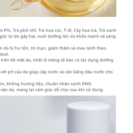
m Phi, Trà phổ nhĩ, Trà hoa cúc, Ý dĩ, Cây hoa trà, Trà xanh
 gốc tự do gây hại, nuôi dưỡng làn da khỏe mạnh và sáng
àn da bị hư tổn, trị mụn, giảm thâm và mau lành thẹo,
 quả.
g trên bề mặt da, nhất là màng tế bào có tác dụng dưỡng
g với pH của da giúp cấp nước và cân bằng dầu nước cho
ben, không hương liệu, chuẩn nhãn xanh EWG.
vào da, mang lại cảm giác dễ chịu sau khi sử dụng.