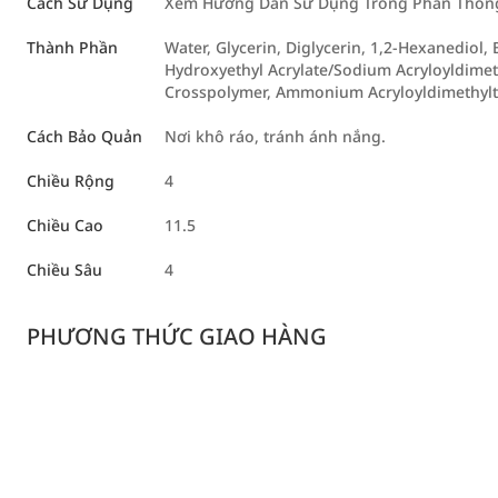
Cách Sử Dụng
Xem Hướng Dẫn Sử Dụng Trong Phần Thông 
Thành Phần
Water, Glycerin, Diglycerin, 1,2-Hexanediol,
Hydroxyethyl Acrylate/Sodium Acryloyldimeth
Crosspolymer, Ammonium Acryloyldimethyl
Cách Bảo Quản
Nơi khô ráo, tránh ánh nắng.
Chiều Rộng
4
Chiều Cao
11.5
Chiều Sâu
4
PHƯƠNG THỨC GIAO HÀNG