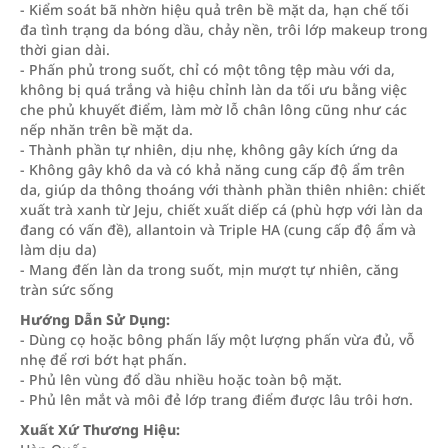
- Kiểm soát bã nhờn hiệu quả trên bề mặt da, hạn chế tối
đa tình trạng da bóng dầu, chảy nền, trôi lớp makeup trong
thời gian dài.
- Phấn phủ trong suốt, chỉ có một tông tệp màu với da,
không bị quá trắng và hiệu chỉnh làn da tối ưu bằng việc
che phủ khuyết điểm, làm mờ lỗ chân lông cũng như các
nếp nhăn trên bề mặt da.
- Thành phần tự nhiên, dịu nhẹ, không gây kích ứng da
- Không gây khô da và có khả năng cung cấp độ ẩm trên
da, giúp da thông thoáng với thành phần thiên nhiên: chiết
xuất trà xanh từ Jeju, chiết xuất diếp cá (phù hợp với làn da
đang có vấn đề), allantoin và Triple HA (cung cấp độ ẩm và
làm dịu da)
- Mang đến làn da trong suốt, mịn mượt tự nhiên, căng
tràn sức sống
Hướng Dẫn Sử Dụng:
- Dùng cọ hoặc bông phấn lấy một lượng phấn vừa đủ, vỗ
nhẹ để rơi bớt hạt phấn.
- Phủ lên vùng đổ dầu nhiều hoặc toàn bộ mặt.
- Phủ lên mắt và môi đẻ lớp trang điểm được lâu trôi hơn.
Xuất Xứ Thương Hiệu: