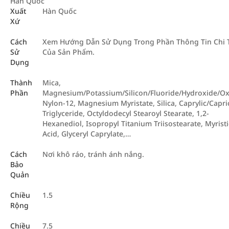
Hàn Quốc
Xuất
Hàn Quốc
Xứ
Cách
Xem Hướng Dẫn Sử Dụng Trong Phần Thông Tin Chi T
Sử
Của Sản Phẩm.
Dụng
Thành
Mica,
Phần
Magnesium/Potassium/Silicon/Fluoride/Hydroxide/Ox
Nylon-12, Magnesium Myristate, Silica, Caprylic/Capri
Triglyceride, Octyldodecyl Stearoyl Stearate, 1,2-
Hexanediol, Isopropyl Titanium Triisostearate, Myristi
Acid, Glyceryl Caprylate,…
Cách
Nơi khô ráo, tránh ánh nắng.
Bảo
Quản
Chiều
1.5
Rộng
Chiều
7.5