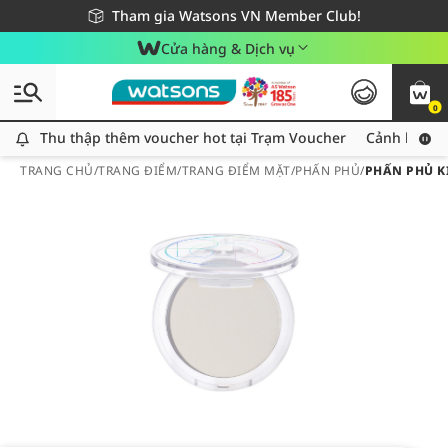
Giao hàng nhanh 24h - Áp dụng khu vực TP. Hồ Chí Minh
Miễn phí giao hàng cho đơn hàng từ 249,000Đ
Tham gia Watsons VN Member Club!
Cửa hàng & Dịch vụ
0
Thu thập thêm voucher hot tại Trạm Voucher
Thu thập thêm voucher hot tại Trạm Voucher
Cảnh báo An
TRANG CHỦ
/
TRANG ĐIỂM
/
TRANG ĐIỂM MẶT
/
PHẤN PHỦ
/
PHẤN PHỦ K