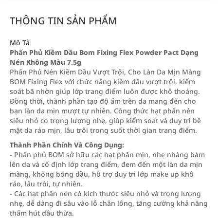
THÔNG TIN SẢN PHẨM
Mô Tả
Phấn Phủ Kiềm Dầu Bom Fixing Flex Powder Pact Dạng
Nén Không Màu 7.5g
Phấn Phủ Nén Kiềm Dầu Vượt Trội, Cho Làn Da Mịn Màng
BOM Fixing Flex với chức năng kiềm dầu vượt trội, kiểm
soát bã nhờn giúp lớp trang điểm luôn được khô thoáng.
Đồng thời, thành phần tạo độ ẩm trên da mang đến cho
bạn làn da mịn mượt tự nhiên. Công thức hạt phấn nén
siêu nhỏ có trọng lượng nhẹ, giúp kiểm soát và duy trì bề
mặt da ráo mịn, lâu trôi trong suốt thời gian trang điểm.
Thành Phần Chính Và Công Dụng:
- Phấn phủ BOM sở hữu các hạt phấn mịn, nhẹ nhàng bám
lên da và cố định lớp trang điểm, đem đến một làn da mịn
màng, không bóng dầu, hỗ trợ duy trì lớp make up khô
ráo, lâu trôi, tự nhiên.
- Các hạt phấn nén có kích thước siêu nhỏ và trọng lượng
nhẹ, dễ dàng đi sâu vào lỗ chân lông, tăng cường khả năng
thấm hút dầu thừa.