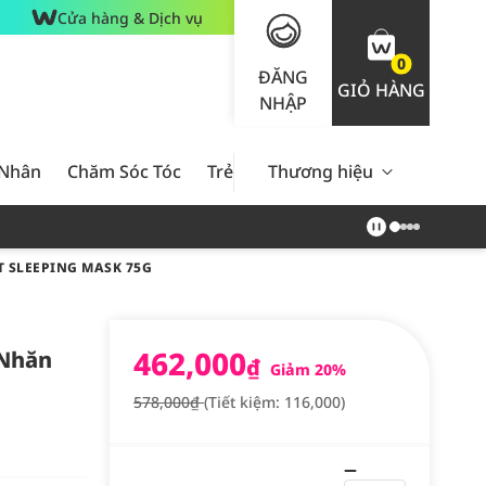
Cửa hàng & Dịch vụ
0
ĐĂNG
GIỎ HÀNG
NHẬP
 Nhân
Chăm Sóc Tóc
Trẻ Em
Thương hiệu
Nam Giới
Chăm Sóc 
 SLEEPING MASK 75G
462,000
 Nhăn
₫
Giảm 20%
578,000₫
(Tiết kiệm: 116,000)