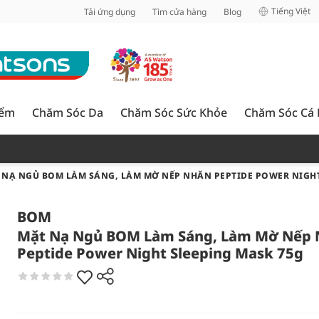
inh
Tiếng Việt
Tải ứng dụng
Tìm cửa hàng
Blog
iểm
Chăm Sóc Da
Chăm Sóc Sức Khỏe
Chăm Sóc Cá
 NẠ NGỦ BOM LÀM SÁNG, LÀM MỜ NẾP NHĂN PEPTIDE POWER NIGHT
BOM
Mặt Nạ Ngủ BOM Làm Sáng, Làm Mờ Nếp
Peptide Power Night Sleeping Mask 75g