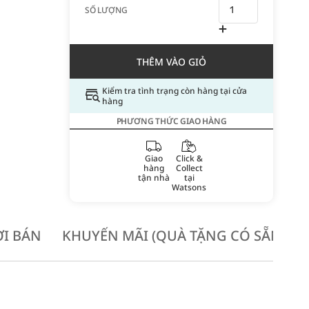
SỐ LƯỢNG
THÊM VÀO GIỎ
Kiểm tra tình trạng còn hàng tại cửa
hàng
PHƯƠNG THỨC GIAO HÀNG
Giao
Click &
hàng
Collect
tận nhà
tại
Watsons
I BÁN
KHUYẾN MÃI (QUÀ TẶNG CÓ SẴN KH