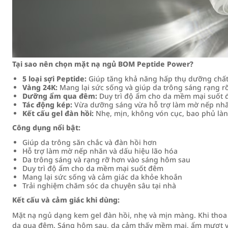
Tại sao nên chọn mặt nạ ngủ BOM Peptide Power?
5 loại sợi Peptide:
Giúp tăng khả năng hấp thụ dưỡng chất 
Vàng 24K:
Mang lại sức sống và giúp da trông sáng rạng r
Dưỡng ẩm qua đêm:
Duy trì độ ẩm cho da mềm mại suốt 
Tác động kép:
Vừa dưỡng sáng vừa hỗ trợ làm mờ nếp nhă
Kết cấu gel đàn hồi:
Nhẹ, mịn, không vón cục, bao phủ là
Công dụng nổi bật:
Giúp da trông săn chắc và đàn hồi hơn
Hỗ trợ làm mờ nếp nhăn và dấu hiệu lão hóa
Da trông sáng và rạng rỡ hơn vào sáng hôm sau
Duy trì độ ẩm cho da mềm mại suốt đêm
Mang lại sức sống và cảm giác da khỏe khoắn
Trải nghiệm chăm sóc da chuyên sâu tại nhà
Kết cấu và cảm giác khi dùng:
Mặt nạ ngủ dạng kem gel đàn hồi, nhẹ và mịn màng. Khi thoa 
da qua đêm. Sáng hôm sau, da cảm thấy mềm mại, ẩm mượt v