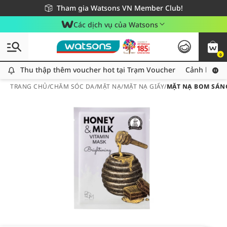
Giao hàng nhanh 24h - Áp dụng khu vực TP. Hồ Chí Minh
Miễn phí giao hàng cho đơn hàng từ 249,000Đ
Tham gia Watsons VN Member Club!
Các dịch vụ của Watsons
0
Thu thập thêm voucher hot tại Trạm Voucher
Thu thập thêm voucher hot tại Trạm Voucher
Cảnh báo An
TRANG CHỦ
/
CHĂM SÓC DA
/
MẶT NẠ
/
MẶT NẠ GIẤY
/
MẶT NẠ BOM SÁNG