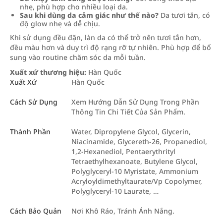
nhẹ, phù hợp cho nhiều loại da.
Sau khi dùng da cảm giác như thế nào?
Da tươi tắn, có
độ glow nhẹ và dễ chịu.
Khi sử dụng đều đặn, làn da có thể trở nên tươi tắn hơn,
đều màu hơn và duy trì độ rạng rỡ tự nhiên. Phù hợp để bổ
sung vào routine chăm sóc da mỗi tuần.
Xuất xứ thương hiệu:
Hàn Quốc
Xuất Xứ
Hàn Quốc
Cách Sử Dụng
Xem Hướng Dẫn Sử Dụng Trong Phần
Thông Tin Chi Tiết Của Sản Phẩm.
Thành Phần
Water, Dipropylene Glycol, Glycerin,
Niacinamide, Glycereth-26, Propanediol,
1,2-Hexanediol, Pentaerythrityl
Tetraethylhexanoate, Butylene Glycol,
Polyglyceryl-10 Myristate, Ammonium
Acryloyldimethyltaurate/Vp Copolymer,
Polyglyceryl-10 Laurate, …
Cách Bảo Quản
Nơi Khô Ráo, Tránh Ánh Nắng.