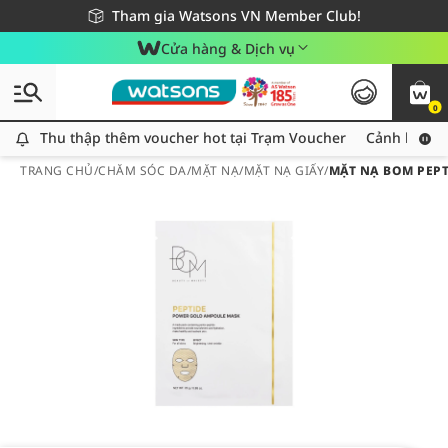
Giao hàng nhanh 24h - Áp dụng khu vực TP. Hồ Chí Minh
Miễn phí giao hàng cho đơn hàng từ 249,000Đ
Tham gia Watsons VN Member Club!
Cửa hàng & Dịch vụ
0
Thu thập thêm voucher hot tại Trạm Voucher
Thu thập thêm voucher hot tại Trạm Voucher
Cảnh báo An
TRANG CHỦ
/
CHĂM SÓC DA
/
MẶT NẠ
/
MẶT NẠ GIẤY
/
MẶT NẠ BOM PEP