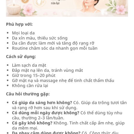
Phù hợp với:
Mọi loại da
Da xỉn màu, thiếu sức sống
Da cần được làm mới và tăng độ rạng rỡ
Routine chăm sóc da nhanh gọn mỗi tuần
Cách sử dụng:
Làm sạch da mặt
Đắp mặt nạ lên da, tránh vùng mắt
Giữ trong 15–20 phút
Gỡ mặt nạ và massage nhẹ để tinh chất thẩm thấu
Không cần rửa lại
Câu hỏi thường gặp:
Có giúp da sáng hơn không?
Có. Giúp da trông tươi tắn
và rạng rỡ hơn sau khi sử dụng.
Có dùng mỗi ngày được không?
Có thể dùng tùy nhu
cầu, thường 2–3 lần/tuần.
Có gây khô không?
Không. Tinh chất cấp ẩm nhẹ, giúp
da mềm mại.
Da nhạy cảm dùng được không?
Có. Công thức dịu