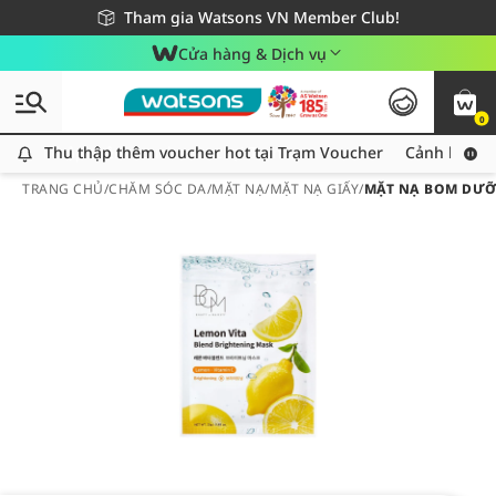
Giao hàng nhanh 24h - Áp dụng khu vực TP. Hồ Chí Minh
Miễn phí giao hàng cho đơn hàng từ 249,000Đ
Tham gia Watsons VN Member Club!
Cửa hàng & Dịch vụ
0
Thu thập thêm voucher hot tại Trạm Voucher
Thu thập thêm voucher hot tại Trạm Voucher
Cảnh báo An
TRANG CHỦ
/
CHĂM SÓC DA
/
MẶT NẠ
/
MẶT NẠ GIẤY
/
MẶT NẠ BOM DƯỠ