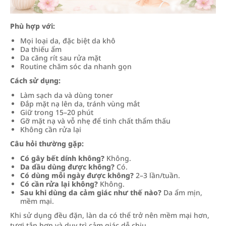
Phù hợp với:
Mọi loại da, đặc biệt da khô
Da thiếu ẩm
Da căng rít sau rửa mặt
Routine chăm sóc da nhanh gọn
Cách sử dụng:
Làm sạch da và dùng toner
Đắp mặt nạ lên da, tránh vùng mắt
Giữ trong 15–20 phút
Gỡ mặt nạ và vỗ nhẹ để tinh chất thẩm thấu
Không cần rửa lại
Câu hỏi thường gặp:
Có gây bết dính không?
Không.
Da dầu dùng được không?
Có.
Có dùng mỗi ngày được không?
2–3 lần/tuần.
Có cần rửa lại không?
Không.
Sau khi dùng da cảm giác như thế nào?
Da ẩm mịn,
mềm mại.
Khi sử dụng đều đặn, làn da có thể trở nên mềm mại hơn,
tươi tắn hơn và duy trì cảm giác dễ chịu.