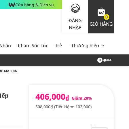
Cửa hàng & Dịch vụ
0
ĐĂNG
GIỎ HÀNG
NHẬP
 Nhân
Chăm Sóc Tóc
Trẻ Em
Thương hiệu
Nam Giới
Chăm Sóc 
REAM 50G
406,000
Nếp
₫
Giảm 20%
508,000₫
(Tiết kiệm: 102,000)