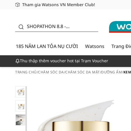
Tham gia Watsons VN Member Club!
Miễn phí giao hàng cho đơn hàng từ 249,000Đ
Giao hàng nhanh 24h - Áp dụng khu vực TP. Hồ Chí M
185 NĂM LAN TỎA NỤ
CƯỜI - GIẢM ĐẾN
SHOPATHON 8.8 -
50%
DEAL ĐỈNH
185 NĂM LAN TỎA NỤ CƯỜI
Watsons
Trang Đ
Thu thập thêm voucher hot tại Trạm Voucher
TRANG CHỦ
/
CHĂM SÓC DA
/
CHĂM SÓC DA MẶT
/
DƯỠNG ẨM
/
KEM