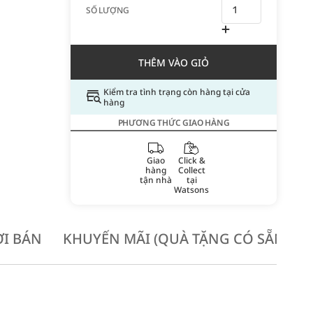
SỐ LƯỢNG
THÊM VÀO GIỎ
Kiểm tra tình trạng còn hàng tại cửa
hàng
PHƯƠNG THỨC GIAO HÀNG
Giao
Click &
hàng
Collect
tận nhà
tại
Watsons
I BÁN
KHUYẾN MÃI (QUÀ TẶNG CÓ SẴN KH