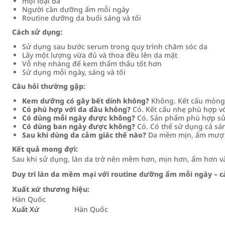
mọi loại da
Người cần dưỡng ẩm mỗi ngày
Routine dưỡng da buổi sáng và tối
Cách sử dụng:
Sử dụng sau bước serum trong quy trình chăm sóc da
Lấy một lượng vừa đủ và thoa đều lên da mặt
Vỗ nhẹ nhàng để kem thẩm thấu tốt hơn
Sử dụng mỗi ngày, sáng và tối
Câu hỏi thường gặp:
Kem dưỡng có gây bết dính không?
Không. Kết cấu mỏng 
Có phù hợp với da dầu không?
Có. Kết cấu nhẹ phù hợp với
Có dùng mỗi ngày được không?
Có. Sản phẩm phù hợp sử
Có dùng ban ngày được không?
Có. Có thể sử dụng cả sán
Sau khi dùng da cảm giác thế nào?
Da mềm mịn, ẩm mượt v
Kết quả mong đợi:
Sau khi sử dụng, làn da trở nên mềm hơn, mịn hơn, ẩm hơn và 
Duy trì làn da mềm mại với routine dưỡng ẩm mỗi ngày – c
Xuất xứ thương hiệu:
Hàn Quốc
Xuất Xứ
Hàn Quốc