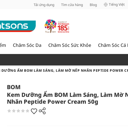
inh
Tiếng Việt
Tải ứng dụng
Tìm cửa hàng
Blog
iểm
Chăm Sóc Da
Chăm Sóc Sức Khỏe
Chăm Sóc Cá
 DƯỠNG ẨM BOM LÀM SÁNG, LÀM MỜ NẾP NHĂN PEPTIDE POWER C
BOM
Kem Dưỡng Ẩm BOM Làm Sáng, Làm Mờ 
Nhăn Peptide Power Cream 50g