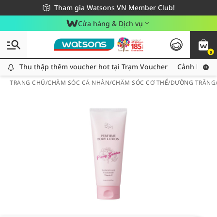
Giao hàng nhanh 24h - Áp dụng khu vực TP. Hồ Chí Minh
Miễn phí giao hàng cho đơn hàng từ 249,000Đ
Tham gia Watsons VN Member Club!
Cửa hàng & Dịch vụ
0
Thu thập thêm voucher hot tại Trạm Voucher
Thu thập thêm voucher hot tại Trạm Voucher
Cảnh báo An
TRANG CHỦ
/
CHĂM SÓC CÁ NHÂN
/
CHĂM SÓC CƠ THỂ
/
DƯỠNG TRẮNG