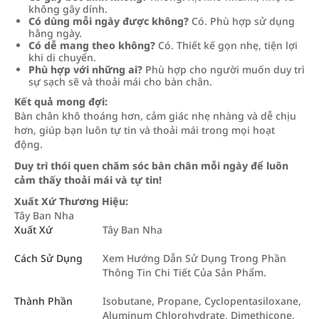
không gây dính.
Có dùng mỗi ngày được không?
Có. Phù hợp sử dụng
hằng ngày.
Có dễ mang theo không?
Có. Thiết kế gọn nhẹ, tiện lợi
khi di chuyển.
Phù hợp với những ai?
Phù hợp cho người muốn duy trì
sự sạch sẽ và thoải mái cho bàn chân.
Kết quả mong đợi:
Bàn chân khô thoáng hơn, cảm giác nhẹ nhàng và dễ chịu
hơn, giúp bạn luôn tự tin và thoải mái trong mọi hoạt
động.
Duy trì thói quen chăm sóc bàn chân mỗi ngày để luôn
cảm thấy thoải mái và tự tin!
Xuất Xứ Thương Hiệu:
Tây Ban Nha
Xuất Xứ
Tây Ban Nha
Cách Sử Dụng
Xem Hướng Dẫn Sử Dụng Trong Phần
Thông Tin Chi Tiết Của Sản Phẩm.
Thành Phần
Isobutane, Propane, Cyclopentasiloxane,
Aluminum Chlorohydrate, Dimethicone,