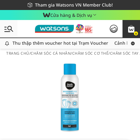
Giao hàng nhanh 24h - Áp dụng khu vực TP. Hồ Chí Minh
Miễn phí giao hàng cho đơn hàng từ 249,000Đ
Tham gia Watsons VN Member Club!
Cửa hàng & Dịch vụ
0
Thu thập thêm voucher hot tại Trạm Voucher
Thu thập thêm voucher hot tại Trạm Voucher
Cảnh báo An
TRANG CHỦ
/
CHĂM SÓC CÁ NHÂN
/
CHĂM SÓC CƠ THỂ
/
CHĂM SÓC TAY