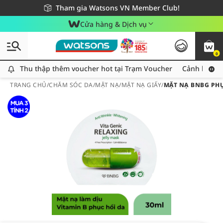
Giao hàng nhanh 24h - Áp dụng khu vực TP. Hồ Chí Minh
Miễn phí giao hàng cho đơn hàng từ 249,000Đ
Tham gia Watsons VN Member Club!
Cửa hàng & Dịch vụ
0
Thu thập thêm voucher hot tại Trạm Voucher
Thu thập thêm voucher hot tại Trạm Voucher
Cảnh báo An
TRANG CHỦ
/
CHĂM SÓC DA
/
MẶT NẠ
/
MẶT NẠ GIẤY
/
MẶT NẠ BNBG PHỤ