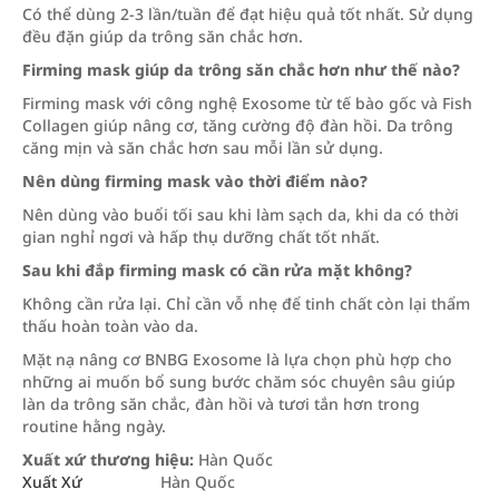
Có thể dùng 2-3 lần/tuần để đạt hiệu quả tốt nhất. Sử dụng
đều đặn giúp da trông săn chắc hơn.
Firming mask giúp da trông săn chắc hơn như thế nào?
Firming mask với công nghệ Exosome từ tế bào gốc và Fish
Collagen giúp nâng cơ, tăng cường độ đàn hồi. Da trông
căng mịn và săn chắc hơn sau mỗi lần sử dụng.
Nên dùng firming mask vào thời điểm nào?
Nên dùng vào buổi tối sau khi làm sạch da, khi da có thời
gian nghỉ ngơi và hấp thụ dưỡng chất tốt nhất.
Sau khi đắp firming mask có cần rửa mặt không?
Không cần rửa lại. Chỉ cần vỗ nhẹ để tinh chất còn lại thẩm
thấu hoàn toàn vào da.
Mặt nạ nâng cơ BNBG Exosome là lựa chọn phù hợp cho
những ai muốn bổ sung bước chăm sóc chuyên sâu giúp
làn da trông săn chắc, đàn hồi và tươi tắn hơn trong
routine hằng ngày.
Xuất xứ thương hiệu:
Hàn Quốc
Xuất Xứ
Hàn Quốc