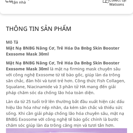
Collect tại
tận nhà
Watsons
THÔNG TIN SẢN PHẨM
Mô Tả
Mặt Nạ BNBG Nâng Cơ, Trẻ Hóa Da Bnbg Skin Booster
Exosome Mask 30ml
Mặt Nạ BNBG Nâng Cơ, Trẻ Hóa Da Bnbg Skin Booster
Exosome Mask 30ml
là mặt nạ firming mask chuyên sâu
với công nghệ Exosome từ tế bào gốc, giúp làn da trông
săn chắc, đàn hồi và tươi trẻ hơn. Công thức Fish Collagen,
Squalane, Niacinamide và 3 phân tử HA mang đến giải
pháp chăm sóc da chống lão hóa toàn diện.
Làn da từ 25 tuổi trở lên thường bắt đầu xuất hiện các dấu
hiệu lão hóa như nếp nhăn, da kém săn chắc và thiếu sức
sống. Khi cần giải pháp chống lão hóa chuyên sâu, mặt nạ
BNBG Exosome với công nghệ tế bào gốc chính là bước
chăm sóc giúp làn da trông căng mịn và tươi tắn hơn.