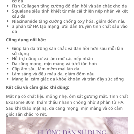
cơ da
Fish Collagen tăng cường độ đàn hồi và săn chắc cho da
Squalane siêu tinh khiết từ mía cải thiện nếp nhăn và kết
cấu da
Niacinamide tăng cường chống oxy hóa, giảm đốm nâu
3 phân tử HA tạo mạng lưới dẫn truyền tinh chất sâu vào
da
Công dụng nổi bật:
Giúp làn da trông săn chắc và đàn hồi hơn sau mỗi lần
sử dụng
Hỗ trợ nâng cơ và làm mờ các nếp nhăn
Da căng mọng, mịn màng và tươi tắn hơn
Cấp ẩm sâu, làm mềm mại làn da
Làm sáng và đều màu da, giảm đốm nâu
Mang lại cảm giác da khỏe khoắn và tràn đầy sức sống
Kết cấu và cảm giác khi dùng:
Mặt nạ có chất liệu mỏng nhẹ, ôm sát gương mặt. Tinh chất
Exosome 30ml thẩm thấu nhanh chóng nhờ 3 phân tử HA.
Sau khi tháo mặt nạ, da căng mọng, mịn màng và có cảm
giác săn chắc rõ rệt.