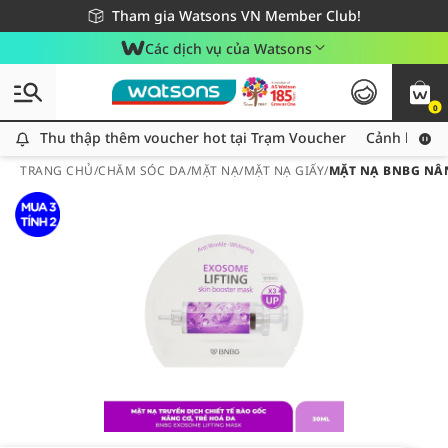
Giao hàng nhanh 24h - Áp dụng khu vực TP. Hồ Chí Minh
Miễn phí giao hàng cho đơn hàng từ 249,000Đ
Tham gia Watsons VN Member Club!
Các dịch vụ của Watsons
0
Thu thập thêm voucher hot tại Trạm Voucher
Thu thập thêm voucher hot tại Trạm Voucher
Cảnh báo An
TRANG CHỦ
/
CHĂM SÓC DA
/
MẶT NẠ
/
MẶT NẠ GIẤY
/
MẶT NẠ BNBG NÂN