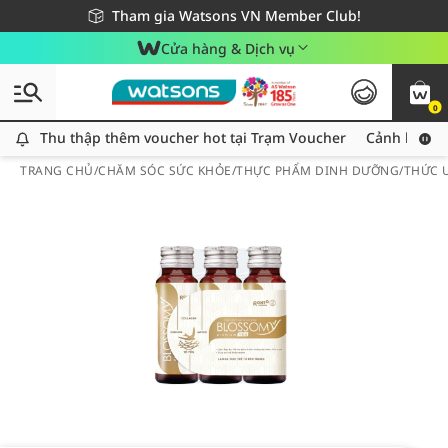
Giao hàng nhanh 24h - Áp dụng khu vực TP. Hồ Chí Minh
Miễn phí giao hàng cho đơn hàng từ 249,000Đ
Tham gia Watsons VN Member Club!
Cửa hàng & Dịch vụ
0
Thu thập thêm voucher hot tại Trạm Voucher
Thu thập thêm voucher hot tại Trạm Voucher
Cảnh báo An
TRANG CHỦ
/
CHĂM SÓC SỨC KHỎE
/
THỰC PHẨM DINH DƯỠNG
/
THỨC 