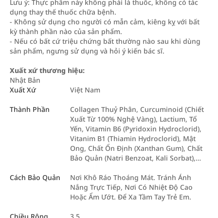
Lưu ý: Thực phẩm này không phải là thuốc, không có tác
dụng thay thế thuốc chữa bệnh.
- Không sử dụng cho người có mẫn cảm, kiêng kỵ với bất
kỳ thành phần nào của sản phẩm.
- Nếu có bất cứ triệu chứng bất thường nào sau khi dùng
sản phẩm, ngưng sử dụng và hỏi ý kiến bác sĩ.
Xuất xứ thương hiệu:
Nhật Bản
Xuất Xứ
Việt Nam
Thành Phần
Collagen Thuỷ Phân, Curcuminoid (Chiết
Xuất Từ 100% Nghệ Vàng), Lactium, Tổ
Yến, Vitamin B6 (Pyridoxin Hydroclorid),
Vitanim B1 (Thiamin Hydroclorid), Mật
Ong, Chất Ổn Định (Xanthan Gum), Chất
Bảo Quản (Natri Benzoat, Kali Sorbat),…
Cách Bảo Quản
Nơi Khô Ráo Thoáng Mát. Tránh Ánh
Nắng Trực Tiếp, Nơi Có Nhiệt Độ Cao
Hoặc Ẩm Ướt. Để Xa Tầm Tay Trẻ Em.
Chiều Rộng
3.5