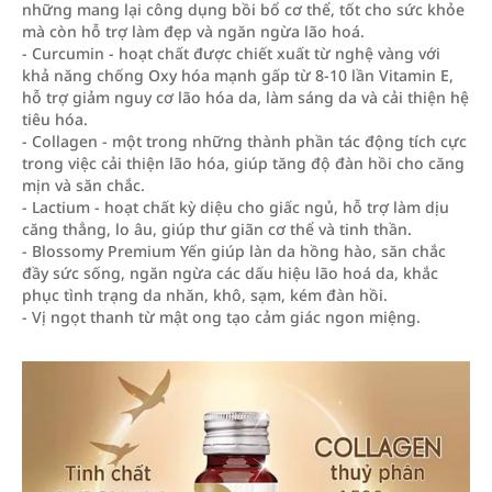
những mang lại công dụng bồi bổ cơ thể, tốt cho sức khỏe
mà còn hỗ trợ làm đẹp và ngăn ngừa lão hoá.
- Curcumin - hoạt chất được chiết xuất từ nghệ vàng với
khả năng chống Oxy hóa mạnh gấp từ 8-10 lần Vitamin E,
hỗ trợ giảm nguy cơ lão hóa da, làm sáng da và cải thiện hệ
tiêu hóa.
- Collagen - một trong những thành phần tác động tích cực
trong việc cải thiện lão hóa, giúp tăng độ đàn hồi cho căng
mịn và săn chắc.
- Lactium - hoạt chất kỳ diệu cho giấc ngủ, hỗ trợ làm dịu
căng thẳng, lo âu, giúp thư giãn cơ thể và tinh thần.
- Blossomy Premium Yến giúp làn da hồng hào, săn chắc
đầy sức sống, ngăn ngừa các dấu hiệu lão hoá da, khắc
phục tình trạng da nhăn, khô, sạm, kém đàn hồi.
- Vị ngọt thanh từ mật ong tạo cảm giác ngon miệng.