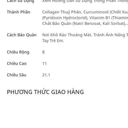
Cách Sử Dụng
Xem Hướng Dẫn Sử Dụng Trong Phần Thông 
Thành Phần
Collagen Thuỷ Phân, Curcuminoid (Chiết Xuấ
(Pyridoxin Hydroclorid), Vitanim B1 (Thiam
Chất Bảo Quản (Natri Benzoat, Kali Sorbat),
Cách Bảo Quản
Nơi Khô Ráo Thoáng Mát. Tránh Ánh Nắng T
Tay Trẻ Em.
Chiều Rộng
8
Chiều Cao
11
Chiều Sâu
21.1
PHƯƠNG THỨC GIAO HÀNG