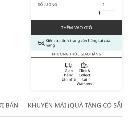
SỐ LƯỢNG
THÊM VÀO GIỎ
Kiểm tra tình trạng còn hàng tại cửa
hàng
PHƯƠNG THỨC GIAO HÀNG
Giao
Click &
hàng
Collect
tận nhà
tại
Watsons
I BÁN
KHUYẾN MÃI (QUÀ TẶNG CÓ SẴN KH