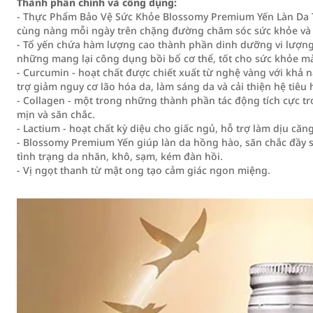
Thành phần chính và công dụng:
- Thực Phẩm Bảo Vệ Sức Khỏe Blossomy Premium Yến Làn Da T
cùng nàng mỗi ngày trên chặng đường chăm sóc sức khỏe và 
- Tổ yến chứa hàm lượng cao thành phần dinh dưỡng vi lượn
những mang lại công dụng bồi bổ cơ thể, tốt cho sức khỏe m
- Curcumin - hoạt chất được chiết xuất từ nghệ vàng với khả
trợ giảm nguy cơ lão hóa da, làm sáng da và cải thiện hệ tiêu 
- Collagen - một trong những thành phần tác động tích cực tro
mịn và săn chắc.
- Lactium - hoạt chất kỳ diệu cho giấc ngủ, hỗ trợ làm dịu căng
- Blossomy Premium Yến giúp làn da hồng hào, săn chắc đầy 
tình trạng da nhăn, khô, sạm, kém đàn hồi.
- Vị ngọt thanh từ mật ong tạo cảm giác ngon miệng.