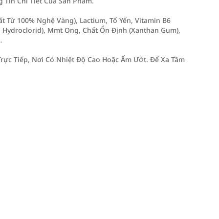
Tin Chi Tiết Của Sản Phẩm.
t Từ 100% Nghệ Vàng), Lactium, Tổ Yến, Vitamin B6
in Hydroclorid), Mmt Ong, Chất Ổn Định (Xanthan Gum),
…
rực Tiếp, Nơi Có Nhiệt Độ Cao Hoặc Ẩm Ướt. Để Xa Tầm