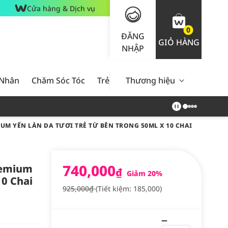
Cửa hàng & Dịch vụ
0
ĐĂNG
GIỎ HÀNG
NHẬP
 Nhân
Chăm Sóc Tóc
Trẻ Em
Thương hiệu
Nam Giới
Chăm Sóc 
M YẾN LÀN DA TƯƠI TRẺ TỪ BÊN TRONG 50ML X 10 CHAI
740,000
remium
₫
Giảm 20%
10 Chai
925,000₫
(Tiết kiệm: 185,000)