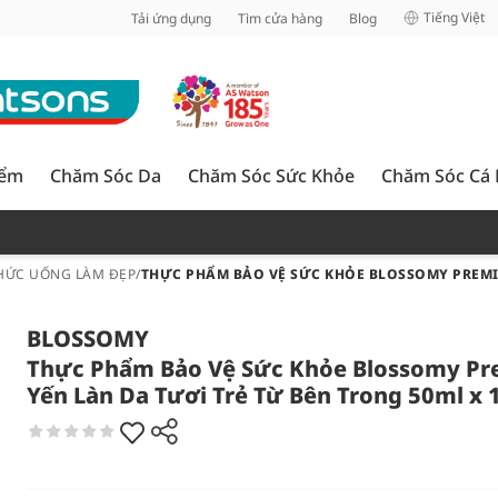
inh
Tiếng Việt
Tải ứng dụng
Tìm cửa hàng
Blog
iểm
Chăm Sóc Da
Chăm Sóc Sức Khỏe
Chăm Sóc Cá
HỨC UỐNG LÀM ĐẸP
/
THỰC PHẨM BẢO VỆ SỨC KHỎE BLOSSOMY PREMIU
BLOSSOMY
Thực Phẩm Bảo Vệ Sức Khỏe Blossomy P
Yến Làn Da Tươi Trẻ Từ Bên Trong 50ml x 