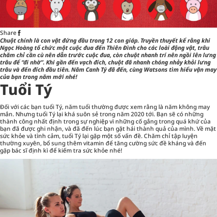
Share
Chuột chính là con vật đứng đầu trong 12 con giáp. Truyền thuyết kể rằng khi
Ngọc Hoàng tổ chức một cuộc đua đến Thiên Đình cho các loài động vật, trâu
chăm chỉ cần cù nên dẫn trước cuộc đua, còn chuột nhanh trí nên ngồi lên lưng
trâu để “đi nhờ”. Khi gần đến vạch đích, chuột đã nhanh chóng nhảy khỏi lưng
trâu và đến đích đầu tiên. Năm Canh Tý đã đến, cùng Watsons tìm hiểu vận may
của bạn trong năm mới nhé!
Tuổi Tý
Đối với các bạn tuổi Tý, năm tuổi thường được xem rằng là năm không may
mắn. Nhưng tuổi Tý lại khá suôn sẻ trong năm 2020 tới. Bạn sẽ có những
thành công nhất định trong sự nghiệp vì những cố gắng trong quá khứ của
bạn đã được ghi nhận, và đã đến lúc bạn gặt hái thành quả của mình. Về mặt
sức khỏe và tình cảm, tuổi Tý lại gặp một số vấn đề. Chăm chỉ tập luyện
thường xuyên,
bổ sung thêm vitamin
để tăng cường sức đề kháng và đến
gặp bác sĩ định kì để kiếm tra sức khỏe nhé!