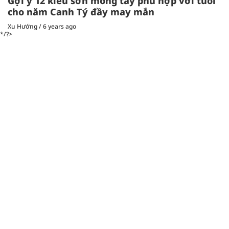
Gợi ý 12 kiểu sơn móng tay phù hợp với tuổi
cho năm Canh Tý đầy may mắn
Xu Hướng
/
6 years ago
*/?>