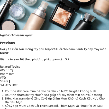
Nguồn: chinesenewyear
Previous
Gợi ý 12 kiểu sơn móng tay phù hợp với tuổi cho năm Canh Tý đầy may mắn
Next
Giảm cân sau Tết theo phương pháp giảm cân 5:2
Related Topics
#Canh Tý
#năm mới
#Tết
Share
WHAT’S HOT
Routine skincare mùa hè cho da dầu - 5 bước tối giản không bí da
Routine chăm da tay chuẩn spa giúp đôi tay mềm mịn như ‘búp măng’
BHA, Niacinamide và Zinc Có Giúp Giảm Mụn Không? Cách Kết Hợp Cho
Da Dầu Mụn
Xử Lý Sẹo Mụn: Cách Cải Thiện Sẹo Rỗ, Thâm Mụn Và Phục Hồi Da Sau