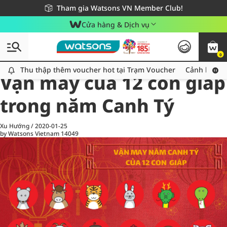
Giao hàng nhanh 24h - Áp dụng khu vực TP. Hồ Chí Minh
Miễn phí giao hàng cho đơn hàng từ 249,000Đ
Tham gia Watsons VN Member Club!
Cửa hàng & Dịch vụ
0
All
Chăm Sóc Cá Nhân
Ch
Thu thập thêm voucher hot tại Trạm Voucher
Thu thập thêm voucher hot tại Trạm Voucher
Cảnh báo An
Vận may của 12 con giáp
trong năm Canh Tý
Xu Hướng
/
2020-01-25
by Watsons Vietnam
14049